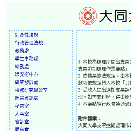
綜合性法規
行政管理法規
教務處
學生事務處
1. 本校為處理所開出
總務處
支票逾期處理作業要點」
環安衛中心
2. 依據票據法規定，
研究發展處
款項依規定轉入本校「其
3. 受款人提出逾期支
校務研究辦公室
理。如需支付時，得由原
圖書資訊處
4. 本要點經行政會議通
秘書室
人事室
附件檔案：
會計室
大同大學支票逾期處理作業
體育室