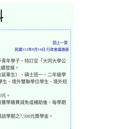
回上一頁
民國112年9月14日 行政會議通過
予青年學子，特訂定「大同大學公
永續發展。
含延畢生）、碩士班一、二年級學
學生、境外雙聯學位學生、境外短
0元。
惟獲學雜費減免或補助後，每學期
學期之7,500元獎學金。