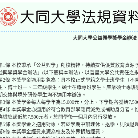
大同大學公益興學獎學金辦法
第1條 本校秉承「公益興學」創校精神，持續提供優質教育資源
益興學獎學金辦法」(以下簡稱本辦法)，以善盡大學公共責任之
第2條 本獎學金適用對象為：具本校正式學籍之學士班學生（不
生、博士班一、二年級學生。碩士在職專班學生、產業碩士專班
期交換與境外研修學生均不適用本辦法。
第3條 本獎學金每人每學年為15,000元，分上、下學期各發給7,50
第4條 本獎學金亦適用於符合教育部學雜費減免或補助身分者。
應繳總額低於7,500元者，於開學後一個月內另行發放。
第5條 本獎學金之適用對象，若於學期中辦理休、退學，則須退還該
第6條 本獎學金經費來源為校友及外界捐贈經費。