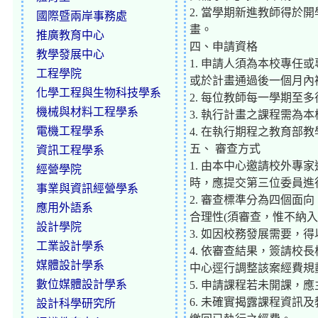
2. 當學期新進教師得
國際暨兩岸事務處
畫。
推廣教育中心
四、申請資格
教學發展中心
1. 申請人須為本校專
工程學院
或於計畫通過後一個月內
化學工程與生物科技學系
2. 每位教師每一學期至
機械與材料工程學系
3. 執行計畫之課程需為
電機工程學系
4. 在執行期程之教育
五、 審查方式
資訊工程學系
1. 由本中心邀請校外
經營學院
時，應提交第三位委員進
事業與資訊經營學系
2. 審查標準分為四個面向
應用外語系
合理性(須審查，惟不納入
設計學院
3. 如因校務發展需要，
工業設計學系
4. 依審查結果，簽請
媒體設計學系
中心逕行調整該案經費規
數位媒體設計學系
5. 申請課程若未開課
6. 未確實揭露課程資
設計科學研究所