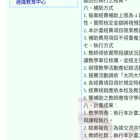
繳回已執行之經費。
通識教育中心
六、補助方式
1. 每案經費補助上限為
性。實際核定金額將視預
2. 本計畫經費項目限業
3. 補助費用項目不得
七、執行方式
1. 教師得依實際授課
課教學單位核備，並經主
2. 辦理教學活動應紀錄
3. 競賽活動請依「大同
4. 各經費項目得於規定
5. 經費核銷應依本校
6. 獲補助之教師應恪
八、計畫成果：
1. 教學問卷：執行本
與課程執行。
2. 結案報告：為達交
3. 教師社群：執行本計