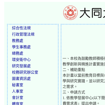
綜合性法規
行政管理法規
教務處
學生事務處
總務處
一、本校為鼓勵教師積極
環安衛中心
教學創新與精進計畫實施要
研究發展處
二、補助重點
校務研究辦公室
本計畫以當前教育目標與
圖書資訊處
學與研究實踐，並以研究
秘書室
之需求。
人事室
三、申請方式
會計室
1. 依教學發展中心(以
費需求表」提出申請。
體育室