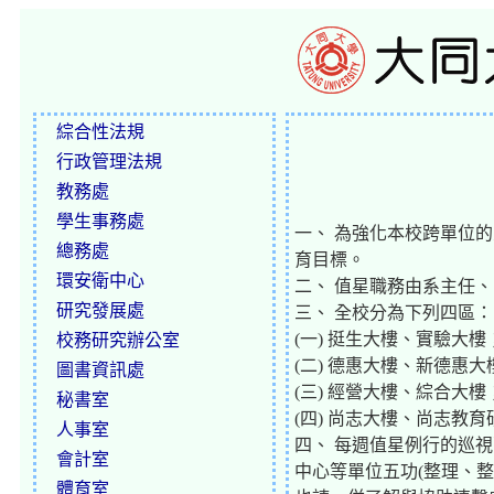
綜合性法規
行政管理法規
教務處
學生事務處
一、 為強化本校跨單位
總務處
育目標。
環安衛中心
二、 值星職務由系主任
研究發展處
三、 全校分為下列四區：
(一) 挺生大樓、實驗大樓
校務研究辦公室
(二) 德惠大樓、新德惠大
圖書資訊處
(三) 經營大樓、綜合大樓
秘書室
(四) 尚志大樓、尚志教
人事室
四、 每週值星例行的巡
會計室
中心等單位五功(整理、
體育室