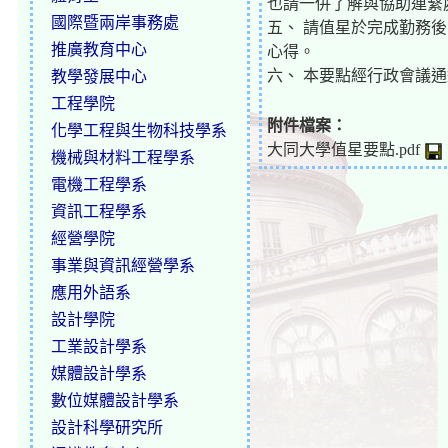
也請一併了解與協助連繫
國際暨兩岸事務處
五、 請值星於完成勤務
推廣教育中心
心得。
六、 本要點經行政會議
教學發展中心
工程學院
附件檔案：
化學工程與生物科技學系
大同大學值星要點.pdf
機械與材料工程學系
電機工程學系
資訊工程學系
經營學院
事業與資訊經營學系
應用外語系
設計學院
工業設計學系
媒體設計學系
數位媒體設計學系
設計科學研究所