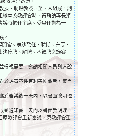
院級教評會審議。
、助理教授 5 至 7 人組成，副
組織本系教評會時，得聘請專長類
會議時擔任主席。委員任期為一
議。
始得開會。表決聘任、聘期、升等、
表決停聘、解聘、不續聘之議案
，並得視需要，邀請相關人員列席說
員對於評審案件有利害關係者，應自
但應於審議後十天內，以書面敘明理
於收到通知書十天內以書面敘明理
回原教評會重新審議，原教評會重