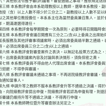
八、其他依法令應予審(評)議者。審查通過之事項，應依規定送
第三條 本系教評會由本系助理教授以上教師，選舉本系教授、副教授
教授（含）以上人數不得少於三分之二。副教授以上人數不足以
似之其他單位教授擔任。本系系主任為當然委員兼召集人，並於
年，期滿連選得連任。
第四條 本系教評會每學期開會一次為原則，必要時得召開臨時會
第五條 本系教評會會議召開應有三分之二(含)以上委員之出席
延長服務及其他評審事項議案時，必須出席委員過半數之通過。
時，必須出席委員三分之二(含)以上之通過。
第六條 本系教評會對審查案件之表決，以無記名投票方式為之
明。出席委員對議案內容及討論與表決情形，須負保密之責。
第七條 本系教評委員不得由他人代理出席會議。本系教評會委
行迴避，不得參與審議。
第八條 系教評會審議未通過之事項，不再送院級教評會審議，
由通知當事人。
第九條 申請升等之教師不服本系教評會升等不通過之決議，得
由，向院級教評會提出申復。院級教評會若認為申復有理，則退
新審議仍維持升等不通過之決議，不得再行申復。
第十條 本系教師聘任暨升等審查辦法另定之。