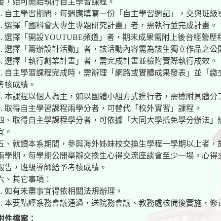
後，始可開始執行自主學習課程。
2. 自主學習期間，每週應填寫一份「自主學習週記」，交與班級
3. 選擇「國科會大專生專題研究計畫」者，需執行並完成計畫。
4. 選擇「開設YOUTUBE頻道」者，期末成果需附上後台經營歷
5. 選擇「籌辦設計活動」者，該活動內容需為該生獨立作品之公
6. 選擇「執行創業計畫」者，需完成計畫並檢附實際執行成效。
7. 自主學習課程完成時，需辦理「網路或實體成果發表」並「
考核成績。
8. 本課程以個人為主，如以團體小組方式進行者，需檢附具體分
9. 取得自主學習課程兩學分者，可替代「校外實習」課程。
四、取得自主學課程學分者，可依據「大同大學抵免學分辦法」
宜。
五、就讀本系期間，參與海外姊妹校交換生學程一學期以上者，
兩學期，每學期公開舉辦交換生心得交流座談會至少一場。心得
報告，班級導師給予考核成績。
六、其它事項：
1. 如有未盡事宜得依相關法規辦理。
2. 本要點經系務會議通過，送院務會議、教務處核備後實施，修
附件檔案：