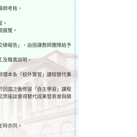
導師考核。
程。
開展覽。
繳交總報告」，由授課教師團隊給予
工及職責說明。
辦理本系「校外實習」課程替代事
於回國之後修習「自主學習」課程
交流座談會得替代成果發表會與總
正時亦同。