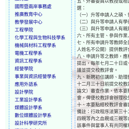
五、外審委員以教授或相
國際暨兩岸事務處
選：
推廣教育中心
（一）升等申請人之碩、
（二）與升等申請人有學
教學發展中心
（三）與升等申請人有親
工程學院
六、所有主管、參與作業
化學工程與生物科技學系
七、所有申請升等教師全
機械與材料工程學系
人姓名不公開）提供教評
電機工程學系
八、申請升等之教師，應
資訊工程學系
提出，每年七月二十日或
經營學院
議並提交校教評會。
事業與資訊經營學系
九、新聘初任講師、助理
十二月三十日前提交校教
應用外語系
論文）審查作業，依本要
設計學院
會，俾便校教評會辦理校
工業設計學系
十、本要點經校教評會審
媒體設計學系
備註：行政程序法第三十
數位媒體設計學系
四親等內之血親或三親等
設計科學研究所
該事件與當事人有共同權