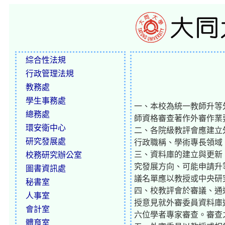
綜合性法規
行政管理法規
教務處
學生事務處
一、本校為統一教師升等
總務處
師資格審查著作外審作業
環安衛中心
二、各院級教評會應建立
研究發展處
行政職稱、學術專長領域、聯
三、資料庫的建立與更新
校務研究辦公室
究發展方向、可能申請升
圖書資訊處
議名單應以教授或中央研
秘書室
四、校教評會於審議、通
人事室
授意見就外審委員資料庫
會計室
六位學者專家審查。審查
體育室