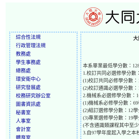
綜合性法規
大
行政管理法規
教務處
學生事務處
本系畢業最低學分數：12
總務處
1.校訂共同必選修學分數：
環安衛中心
(1)校訂共同必修學分數：
研究發展處
(2)校訂通識必選學分數：
2.機械系必選修學分數：1
校務研究辦公室
(1)機械系必修學分數：6
圖書資訊處
(2)組訂選修學分數：12
秘書室
(3)專業選修學分數：19
人事室
(不含通識類課程其中至少
會計室
3.自97學年度起入學之
體育室