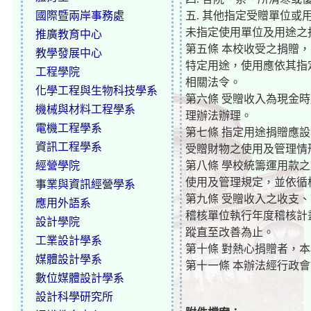
國際暨兩岸事務處
五. 其他指定受贈單位
未指定使用單位及用途之
推廣教育中心
第五條 本校收受之捐贈
教學發展中心
特定用途，使用應依其指
工程學院
相關法令。
化學工程與生物科技學系
第六條 受贈收入為現金
機械與材料工程學系
理辦法辦理。
電機工程學系
第七條 指定用途捐贈應
資訊工程學系
受贈財物之使用及管理情
經營學院
第八條 學校統籌運用款
使用及管理規定，並依循
事業與資訊經營學系
第九條 受贈收入之收支
應用外語系
稽核單位執行年度稽核計
設計學院
蹤直至改善為止。
工業設計學系
第十條 對熱心捐贈者，
媒體設計學系
第十一條 本辦法經行政
數位媒體設計學系
設計科學研究所