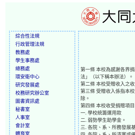
綜合性法規
行政管理法規
教務處
學生事務處
總務處
第一條 本校為感謝各界
環安衛中心
法」（以下稱本辦法）。
第二條 本校受贈收入之
研究發展處
第三條 受贈收入係指本
校務研究辦公室
除。
圖書資訊處
第四條 本校收受捐贈項目
秘書室
一. 學校統籌運用款
人事室
二. 弱勢學生助學金。
會計室
三. 各院、系、所務發展
體育室
四. 各院、系、所清寒或