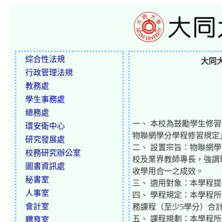
綜合性法規
大同大
行政管理法規
教務處
學生事務處
總務處
一、 本校為鼓勵學生修
環安衛中心
物聯網學分學程修習規定
研究發展處
二、 設置宗旨：物聯網
校務研究辦公室
校及業界教師專長，強調
圖書資訊處
收學用合一之成效。
秘書室
三、 適用對象：本學程
人事室
四、 學程規定：本學程
會計室
務課程（至少5學分）合
五、 課程規劃：本學程所
體育室