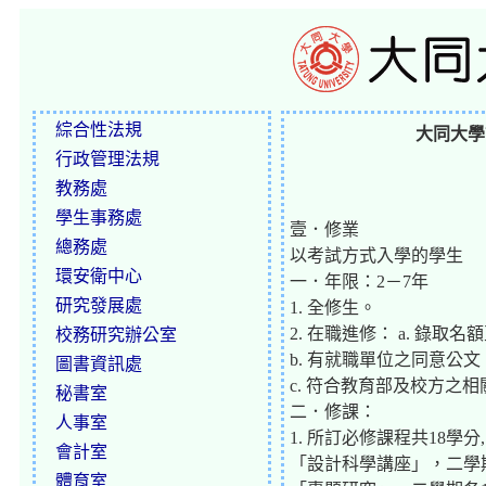
綜合性法規
大同大學
行政管理法規
教務處
學生事務處
壹．修業
總務處
以考試方式入學的學生
環安衛中心
一．年限：2－7年
研究發展處
1. 全修生。
2. 在職進修： a. 錄
校務研究辦公室
b. 有就職單位之同意公文
圖書資訊處
c. 符合教育部及校方之
秘書室
二．修課：
人事室
1. 所訂必修課程共18學分,
會計室
「設計科學講座」，二學
體育室