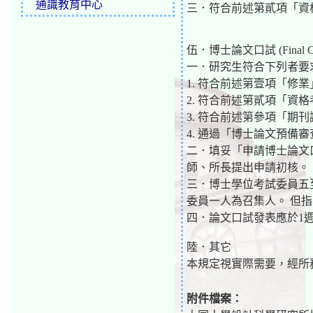
通識教育中心
三．符合前述第貳項「資
伍．博士論文口試 (Final Oral
一．研究生符合下列者要
1. 符合前述第壹項「修
2. 符合前述第貳項「資
3. 符合前述第參項「期
4. 通過「博士論文預備
二．填妥「申請博士論文
師、所長提出申請初核。
三．博士學位考試委員五
委員一人為召集人。 但
四．論文口試發表應於1
陸．其它
本規定視實際需要，經所
附件檔案：