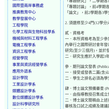
「專題研究」，二學期各
國際暨兩岸事務處
「專題討論」，前4學期各
推廣教育中心
「論文」，前2學期各3學
教學發展中心
2. 須選修至少4門(12
工程學院
化學工程與生物科技學系
貳．資格考
機械與材料工程學系
一．本所資格考為至少參
內舉行之國際研討會年發
電機工程學系
研究(至少三個月)，並
資訊工程學系
二．研究生應於入學起3
經營學院
事業與資訊經營學系
參．期刊論文發表 (Publicati
應用外語系
一．接受或發表二篇(含)
設計學院
二．學生之排名必須為學
工業設計學系
肆．博士論文預備審查 (Prelim
媒體設計學系
一．由指導教授召集成立
數位媒體設計學系
二．博士論文簡稿由上述
設計科學研究所
審核及口試之成績及建議