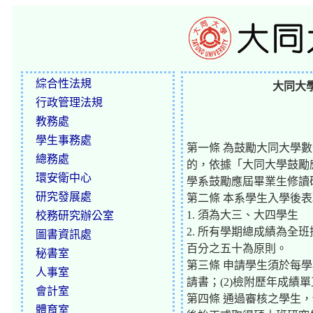
綜合性法規
大同大
行政管理法規
教務處
學生事務處
第一條 為鼓勵大同大學
總務處
的，依據「大同大學鼓勵
環安衛中心
學系鼓勵應屆畢業生修讀
研究發展處
第二條 本系學生入學後
1. 須為大三、大四學生
校務研究辦公室
2. 所有學期總成績為
圖書資訊處
百分之五十為原則。
秘書室
第三條 申請學生須於每
人事室
請書；(2)檢附歷年成
會計室
第四條 通過審核之學生
體育室