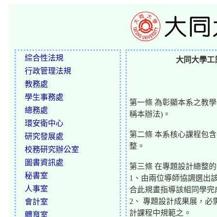
綜合性法規
大同大學工
行政管理法規
教務處
學生事務處
第一條 為彰顯本系之教
總務處
稱本辦法)。
環安衛中心
第二條 本系核心課程包含：
研究發展處
整。
校務研究辦公室
圖書資訊處
第三條 在專題設計總整
秘書室
1、由兩位導師協調選出
人事室
合此規畫指導該組同學完
2、 專題設計成果展，
會計室
計課程中規範之。
體育室