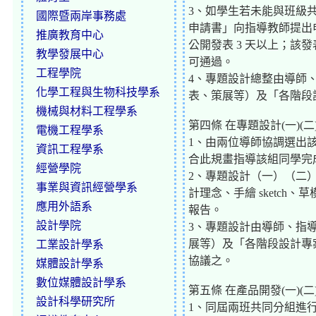
3、如學生若未能與班級
國際暨兩岸事務處
申請書」向指導教師提出申
推廣教育中心
公開發表 3 天以上；該
教學發展中心
可通過。
工程學院
4、專題設計總整由導師
化學工程與生物科技學系
表、策展等）及「各階段
機械與材料工程學系
第四條 在專題設計(一)(
電機工程學系
1、由兩位導師協調選出
資訊工程學系
合此規畫指導該組同學完
經營學院
2、專題設計（一）（二
事業與資訊經營學系
計理念、手繪 sketc
應用外語系
報告。
設計學院
3、專題設計由導師、指
展等）及「各階段設計專
工業設計學系
協議之。
媒體設計學系
數位媒體設計學系
第五條 在產品開發(一)(
設計科學研究所
1、同屆兩班共同分組進