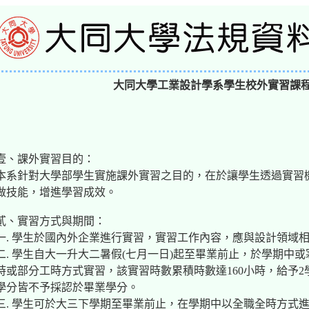
大同大學工業設計學系學生校外實習課
壹、課外實習目的：
本系針對大學部學生實施課外實習之目的，在於讓學生透過實習
做技能，增進學習成效。
貳、實習方式與期間：
一. 學生於國內外企業進行實習，實習工作內容，應與設計領域
二. 學生自大一升大二暑假(七月一日)起至畢業前止，於學期中
時或部分工時方式實習，該實習時數累積時數達160小時，給予
學分皆不予採認於畢業學分。
三. 學生可於大三下學期至畢業前止，在學期中以全職全時方式