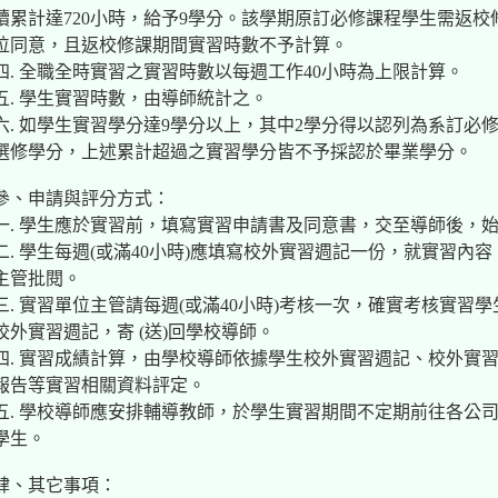
續累計達720小時，給予9學分。該學期原訂必修課程學生需返
位同意，且返校修課期間實習時數不予計算。
四. 全職全時實習之實習時數以每週工作40小時為上限計算。
五. 學生實習時數，由導師統計之。
六. 如學生實習學分達9學分以上，其中2學分得以認列為系訂必
選修學分，上述累計超過之實習學分皆不予採認於畢業學分。
參、申請與評分方式：
一. 學生應於實習前，填寫實習申請書及同意書，交至導師後，
二. 學生每週(或滿40小時)應填寫校外實習週記一份，就實習
主管批閱。
三. 實習單位主管請每週(或滿40小時)考核一次，確實考核實
校外實習週記，寄 (送)回學校導師。
四. 實習成績計算，由學校導師依據學生校外實習週記、校外實
報告等實習相關資料評定。
五. 學校導師應安排輔導教師，於學生實習期間不定期前往各公
學生。
肆、其它事項：