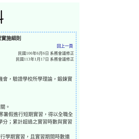
程實施細則
回上一頁
民國106年6月6日 系務會議修正
民國113年1月17日 系務會議修正
機會，驗證學校所學理論，鍛鍊實
相關。
或寒暑假進行短期實習，得以全職全
2學分；累計超過之實習時數與實習
進行學期實習，且實習期間時數連