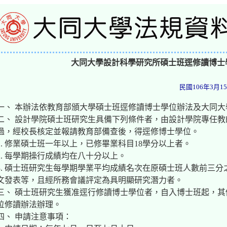
大同大學設計科學研究所碩士班逕修讀博士
民國106年3月
一、 本辦法依教育部頒大學碩士班逕修讀博士學位辦法及大同大
二、 設計學院碩士班研究生具備下列條件者，由設計學院專任
過，經校長核定並報請教育部備查後，得逕修博士學位。
1. 修業碩士班一年以上，已修畢業科目18學分以上者。
2. 每學期操行成績均在八十分以上。
3. 碩士班研究生每學期學業平均成績名次在原碩士班人數前三
文發表等，且經所務會議評定為具明顯研究潛力者。
三、 碩士班研究生獲准逕行修讀博士學位者，自入博士班起，
位修讀辦法辦理。
四、 申請注意事項：