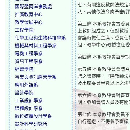
七、有關違反教師法規定
國際暨兩岸事務處
八、其他依法令應予審(評
推廣教育中心
教學發展中心
第三條 本系教評會置委
工程學院
上教師組成之，但副教授
化學工程與生物科技學系
會議時擔任主席。委員任
組、教學中心)教授擔任
機械與材料工程學系
電機工程學系
第四條 本系教評會每學
資訊工程學系
經營學院
第五條 本系教評會會議
聘之議案時，『除教師法
事業與資訊經營學系
及出席委員半數以上之決
應用外語系
設計學院
第六條 本系教評會對審
工業設計學系
明。參加會議人員及有關
媒體設計學系
第七條 本系教評會委員
數位媒體設計學系
自行迴避，不得參予審議
設計科學研究所