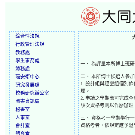
綜合性法規
行政管理法規
教務處
學生事務處
一、 為評量本所博士班
總務處
二、 本所博士候選人參
環安衛中心
1. 設計組與經營組個
研究發展處
理。
校務研究辦公室
2. 申請之學期應可完
圖書資訊處
該次資格考則以作廢辦理
秘書室
人事室
三、 資格考一學期舉行
資格考者，依規定應予退
會計室
體育室