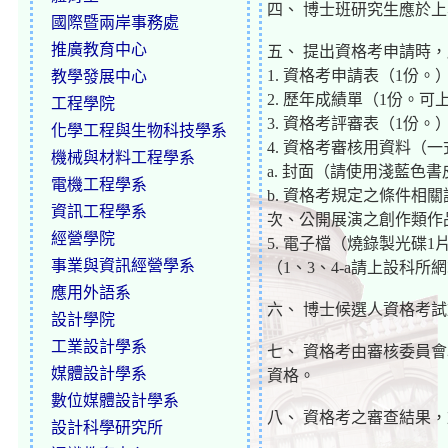
四、 博士班研究生應於
國際暨兩岸事務處
推廣教育中心
五、 提出資格考申請時
1. 資格考申請表（1份。
教學發展中心
2. 歷年成績單（1份。
工程學院
3. 資格考評審表（1份。
化學工程與生物科技學系
4. 資格考審核用資料（
機械與材料工程學系
a. 封面（請使用淺藍色書
電機工程學系
b. 資格考規定之條件
資訊工程學系
次、公開展演之創作類作
經營學院
5. 電子檔（燒錄製光碟1片
事業與資訊經營學系
（1、3、4-a請上設科所
應用外語系
六、 博士候選人資格考
設計學院
工業設計學系
七、 資格考由審核委員
媒體設計學系
資格。
數位媒體設計學系
八、 資格考之審查結果
設計科學研究所