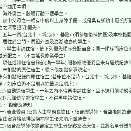
者不適用本項。
1. 海外僑生、肢體行動不便學生。
2. 家中父母之一領有中度以上身障手冊，或是具有鄉鎮市區公所
立之清寒證明)優先。
3. 五年一貫(台北市、新北市、基隆市須參加後補抽籤)及本校推
4. 居住於金門、馬祖外島及澎湖離島的學生。
(二) 學生申請住宿，依下列優先順序分配宿舍；同一順序而床
並分配之。（不含延長修業學生）
1. 現任或卸任宿舍幹部(滿一學年) 服務績效優異且未有違規紀錄
2. 未扣點的原住宿生，順序依加點多寡決定。
未有扣點紀錄的原住宿生 (若床位不足時，台北市、新北市、基
單，如床位仍不足則以抽籤決定順序)。
(三) 自動退宿學生，一年之內不得再申請住宿，且不適用前項規
(四) 凡經勒令退宿學生，不得再申請住宿。
四、 複審及通知
(一) 審查委員 (召集人由學務長擔任，宿舍總導師、舍監老師為
定住宿資格及排定候補學生優先順序並通告。
(二) 宿舍總導師依據審定之學生分配寢室及床位，並將名單分