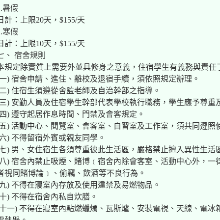
1.暑假
日計：上限20天，$155/天
2.寒假
日計：上限10天，$155/天
七、 宿舍規則
本規定除實質上需要外並具修身之意義，住宿學生有義務與責任
(一) 宿舍申請、進住、離校及退宿手續，須依照規定辦理。
(二) 住宿生須遵從舍監老師及自治幹部之指導。
(三) 安勤人員及住宿學生幹部代表學校執行職務，學生應予尊重
(四) 遵守起居作息時間、門禁及會客規定。
(五) 活動中心、閱覽室、會客室、自習室及工作室，須共同遵照
(六) 不得留宿外賓或親友同學。
(七) 男、女住宿生各須尊重彼此生活區，嚴格禁止擅入異性生活
(八) 宿舍內禁止吸煙、賭博﹝宿舍內除會客室、活動中心外，
者視同賭博論﹞、偷竊、飲酒等不良行為。
(九) 不得在寢室內存放及使用違禁及易燃物品。
(十) 不得在宿舍內私自炊膳。
(十一) 不得在寢室內點燃蠟燭、瓦斯爐、安裝電視、天線、電