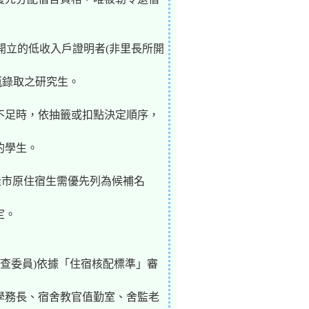
開立的低收入戶證明者(非里長所開
甄錄取之研究生。
位不足時，依抽籤或扣點決定順序，
的學生。
隆市原住宿生需優先列為候補名
定。
審查委員)依據「住宿核配標準」審
送學務長、宿舍教官值勤室、舍監老