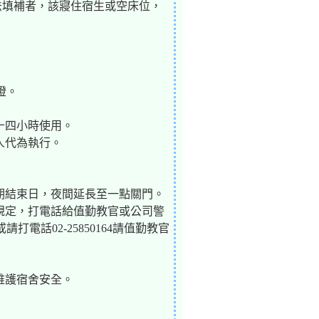
法填補者，該寢住宿生或空床位，
燈。
十四小時使用。
人代為執行。
假期結束日，夜間延長至一點關門。
」規定，打電話給值勤教官或公司警
話02-25850164請值勤教官
維護宿舍安全。