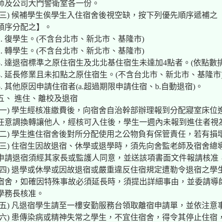
師及公司大門警衛室各一份。
(三) 候補學生俟學生入住宿舍後視空缺，按下列優先順序遞補
順序分配之】。
1. 復學生。(不含台北市、新北市、基隆市)
2. 轉學生。(不含台北市、新北市、基隆市)
3. 達退宿標準之原住宿生及北北基住宿生未達加4點者。(依點數
4. 延長修業且未扣點之原住宿生。(不含台北市、新北市、基隆市
5. 其他原因申請住宿者(a.超過期限申請住宿、b.自動退宿)。
五、 進住、離校及退宿
(一) 學生經核准繳費後，向宿舍自治幹部辦理報到分配寢室床
任意調換轉讓他人，經核可入住後，學生一週內未報到進住者視
(二) 學生進住宿舍後對所分配使用之公物負有保管責任，若有
(三) 住宿生因故退宿、休學或退學時，須先向舍監老師及宿舍
申請退宿須經其家長或監護人同意，並送該項書面文件報請核准，
(四) 退學或休學或因故退宿或嚴重違反住宿規定遭勒令退宿之學生，
宿舍，如確因特殊事故必須延長時，須提出詳細事由，並委請導
學務長核准。
(五) 凡退宿學生請至一樓安勤服務台領取離宿申請單，並依注意
(六) 患傳染病或精神失常之學生，不宜住宿舍，得令其停止住