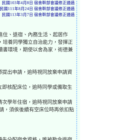
民國103年4月8日 宿舍幹部會議修正通過
民國111年8月24日 宿舍幹部會議修正通過
民國113年3月7日 宿舍幹部會議修正通過
進住、退宿、內務生活、起居作
，培養同學獨立自治能力，發揮正
讀書環境，期使以舍為家，術德兼
導師提出申請，逾時視同放棄申請資
後立即核配床位，逾時同學或備取生
申請次學年住宿，逾時視同放棄申請
申請，須俟後續有空床位時再依扣點
有優先分配宿舍資格，唯被勒令退宿