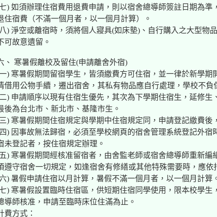
(七) 如須辦理住宿費用退費申請，則以宿舍總導師簽註日期為
退住宿費（不滿一個月者，以一個月計算）。
(八) 淨空或離宿時，須將個人寢具(如床墊)、自行購入之大型物
不可故意遺留。
六、 寒暑假離校及留住(申請離舍外宿)
(一) 寒暑假期間留宿學生，皆須繳費方可住宿，並一律於新學
清借用公物手續，遷出宿舍，其私有物品應自行處理，學校不負
(二) 申請順序以現有住宿生優先，其次為下學期住宿生，延修
最後為台北市、新北市、基隆市生。
(三) 寒暑假期間住宿規定與學期中住宿規定同，申請登記繳費後
(四) 因事故無法歸宿，必須至學校網頁的宿舍管理系統登記外
宿未登記者，按住宿規定辦理。
(五) 寒暑假期間經核准留宿者，由舍監老師或宿舍總導師重新
須遵守宿舍一切規定，如逢宿舍有修繕或其他特殊需要時，應依
(六) 暑假申請住宿以月計算，暑假不滿一個月者，以一個月計算
(七) 寒暑假設置臨時住宿區，供短期住宿同學使用，限本校學生
總導師核准，申請至臨時床位住滿為止。
計費方式：