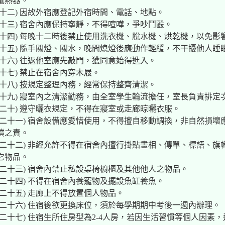
電熱器。
(十二) 因故外宿應登記外宿時間、電話、地點。
(十三) 宿舍內應保持寧靜，不得喧嘩，爭吵鬥毆。
(十四) 每晚十二時後禁止使用洗衣機、脫水機、烘乾機，以免影
(十五) 隨手關燈、關水，晚間熄燈後應動作輕緩，不干擾他人睡
(十六) 往返他室應先敲門，獲同意始得進入。
(十七) 禁止在宿舍內穿木屐。
(十八) 按規定整理內務，經常保持整齊清潔。
(十九) 寢室內之清潔勤務，由全室學生輪流擔任，室長負責排定
(二十) 遵守曬衣規定，不得在寢室或走廊晾曬衣服。
(二十一) 宿舍設備應愛惜使用，不得擅自移動調換，非自然損壞
償之責。
(二十二) 非經允許不得在宿舍內擅行掛貼畫相、傳單、標語、旗
它物品。
(二十三) 宿舍內禁止私設桌椅櫥櫃及其他他人之物品。
(二十四) 不得在宿舍內養寵物及擺設魚缸養魚。
(二十五) 走廊上不得放置個人物品。
(二十六) 住宿後欲更換床位，須於每學期期中考後一週內辦理。
(二十七) 住宿生所住房型為2-4人房，若因生活習慣等個人因素