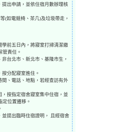
準，提出申請，並依住宿月數辦理核
品等(如電競椅、茶几)及垃圾帶走，
期開學前五日內，將寢室打掃清潔繳
保管責任。
生、非台北市、新北市、基隆市生，
，按分配寢室進住。
宿時間、電話、地點，若經查訪有外
編組，按指定宿舍寢室集中住宿，並
指定位置遷移。
。
，並提出臨時住宿證明， 且經宿舍