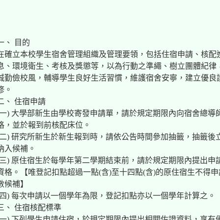
一、 目的
在確立本校學生宿舍管理組織及管理要領，包括住宿申請、核配
息、環境衛生、考核及獎懲等，以為行動之準繩、樹立團體紀律
誠勤儉校風，輔導學生良好生活習慣，維護宿舍安寧，建立優良
修。
二、 住宿申請
(一) 大學部新生由學校寄發申請單，請於規定期限內向宿舍總
格，並於報到前核配床位。
(二) 研究所新生於新生報到時，請依公告時間參加抽籤，抽籤
納入候補。
(三) 原住宿生於每學年第二學期結束前，請於規定期限內提出
資格。【唯登記扣點超過一點(含)至十四點(含)的原住宿生不得
數候補】
(四) 每次申請以一個學年為限，登記扣點亦以一個學年計算之。
三、 住宿核配標準
(一) 下列學生申請住宿，於規定期限內提出相關佐證資料，享