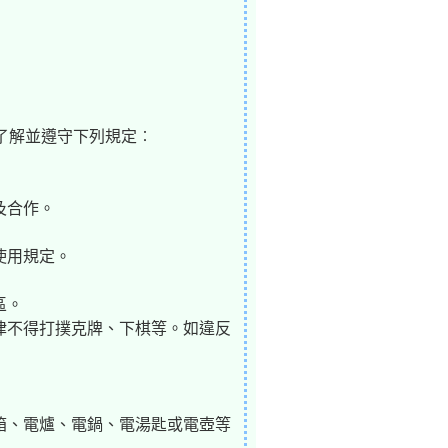
了解並遵守下列規定︰
及合作。
使用規定。
區。
一律不得打撲克牌、下棋等。如違反
冰箱、電爐、電鍋、電湯匙或電壺等