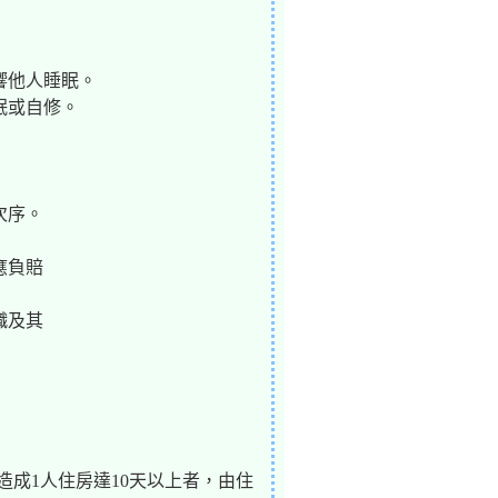
響他人睡眠。
眠或自修。
次序。
應負賠
幟及其
，造成1人住房達10天以上者，由住