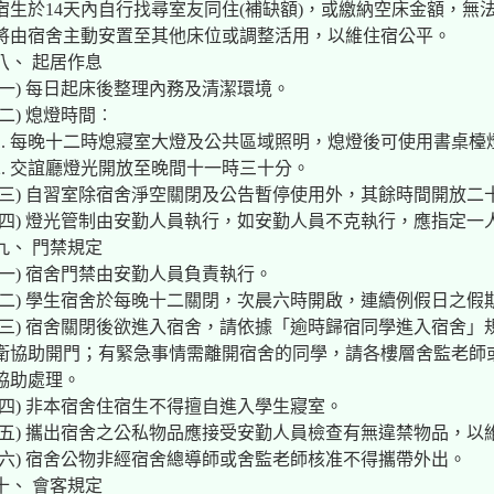
宿生於14天內自行找尋室友同住(補缺額)，或繳納空床金額，無
將由宿舍主動安置至其他床位或調整活用，以維住宿公平。
八、 起居作息
(一) 每日起床後整理內務及清潔環境。
(二) 熄燈時間︰
1. 每晚十二時熄寢室大燈及公共區域照明，熄燈後可使用書桌檯
2. 交誼廳燈光開放至晚間十一時三十分。
(三) 自習室除宿舍淨空關閉及公告暫停使用外，其餘時間開放二
(四) 燈光管制由安勤人員執行，如安勤人員不克執行，應指定一
九、 門禁規定
(一) 宿舍門禁由安勤人員負責執行。
(二) 學生宿舍於每晚十二關閉，次晨六時開啟，連續例假日之
(三) 宿舍關閉後欲進入宿舍，請依據「逾時歸宿同學進入宿舍
衛協助開門；有緊急事情需離開宿舍的同學，請各樓層舍監老師或請打電
協助處理。
(四) 非本宿舍住宿生不得擅自進入學生寢室。
(五) 攜出宿舍之公私物品應接受安勤人員檢查有無違禁物品，以
(六) 宿舍公物非經宿舍總導師或舍監老師核准不得攜帶外出。
十、 會客規定