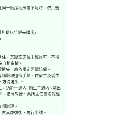
之【同一順序而床位不足時，依抽籤
排列選床位優先順序)
)
位進住，其寢室床位未經許可，不得
為自動棄權。
損壞遺失，應依規定照價賠償。
總導師辦理退宿手續，住宿生及僑生
方得遷出 。
須於一週內( 僑生二週內 ) 遷出
師、指導教授、系所主任簽名報經
事項辦理。
宿，俟其康復後，再行申請。