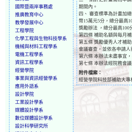
國際暨兩岸事務處
期間內。
四、 審查標準為計畫加總
推廣教育中心
幣15萬元5分，總分最高
教學發展中心
獎勵辦法 ，總分最高1
工程學院
第四條 補助名額與每月
化學工程與生物科技學系
第五條 獎勵優秀人才補
機械與材料工程學系
會議審查，並依各申請人
電機工程學系
第六條 本辦法未盡事宜
資訊工程學系
第七條 本辦法經院務會
經營學院
附件檔案：
事業與資訊經營學系
經營學院科技部補助大專校
應用外語系
設計學院
工業設計學系
媒體設計學系
數位媒體設計學系
設計科學研究所