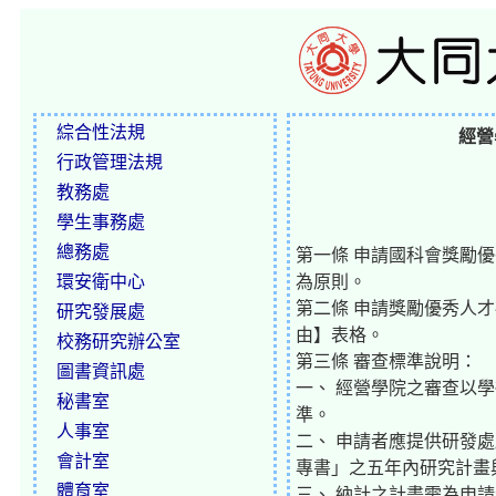
綜合性法規
經營
行政管理法規
教務處
學生事務處
總務處
第一條 申請國科會獎勵
環安衛中心
為原則。
第二條 申請獎勵優秀人
研究發展處
由】表格。
校務研究辦公室
第三條 審查標準說明：
圖書資訊處
一、 經營學院之審查以
秘書室
準。
人事室
二、 申請者應提供研發
會計室
專書」之五年內研究計畫
體育室
三、 納計之計畫需為申