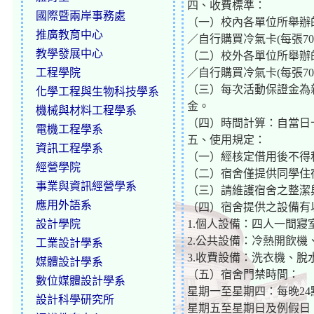
四、收費標準：
國際暨兩岸事務處
（一）校內各單位所舉辦
推廣教育中心
／自行購買冷氣卡(每張70
教學發展中心
（二）校外各單位所舉辦
工程學院
／自行購買冷氣卡(每張70
（三）每次活動保證金為
化學工程與生物科技學系
金。
機械與材料工程學系
（四）時間計算：自當日
電機工程學系
五、使用規定：
資訊工程學系
（一）經核定借用後不得
經營學院
（二）宿舍僅提供同學住
事業與資訊經營學系
（三）請維護宿舍之整潔
應用外語系
（四）宿舍提供之設備有
設計學院
1.個人設備：四人一間
2.公共設備：冷熱開飲
工業設計學系
3.收費設備：洗衣機、
媒體設計學系
（五）宿舍門禁時間：
數位媒體設計學系
星期一至星期四：每晚24
設計科學研究所
星期五至星期日及例假日：