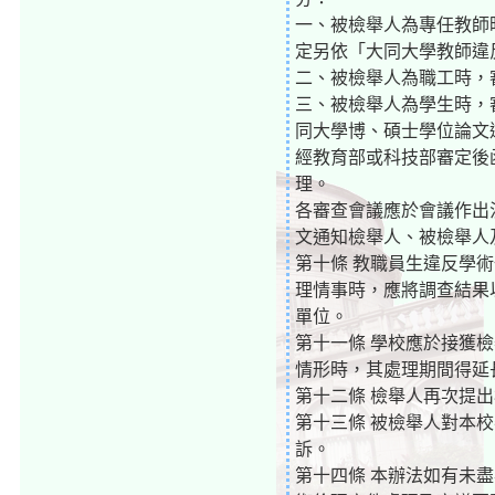
一、被檢舉人為專任教師
定另依「大同大學教師違
二、被檢舉人為職工時，
三、被檢舉人為學生時，
同大學博、碩士學位論文
經教育部或科技部審定後
理。
各審查會議應於會議作出
文通知檢舉人、被檢舉人
第十條 教職員生違反學
理情事時，應將調查結果
單位。
第十一條 學校應於接獲
情形時，其處理期間得延
第十二條 檢舉人再次提
第十三條 被檢舉人對本
訴。
第十四條 本辦法如有未