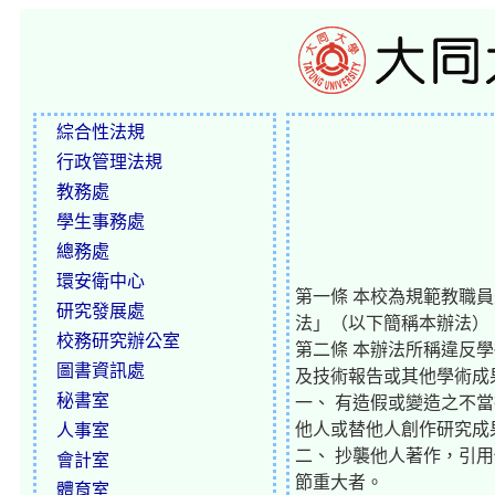
綜合性法規
行政管理法規
教務處
學生事務處
總務處
環安衛中心
第一條 本校為規範教職
研究發展處
法」（以下簡稱本辦法）
校務研究辦公室
第二條 本辦法所稱違反
圖書資訊處
及技術報告或其他學術成
秘書室
一、 有造假或變造之不
他人或替他人創作研究成
人事室
二、 抄襲他人著作，引
會計室
節重大者。
體育室