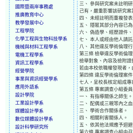
三、 參與研究案未註明
國際暨兩岸事務處
己有，嚴重影響該研究案
推廣教育中心
四、 未經註明而重複發
教學發展中心
五、 隱匿其部分內容已
工程學院
六、 偽造學、經歷證件
化學工程與生物科技學系
七、 本人或經由他人請
八、 其他違反學術倫理
機械與材料工程學系
第三條 檢舉違反學術倫
電機工程學系
檢舉對象、內容及檢附證
資訊工程學系
若由本校依職權發現者，
經營學院
第四條 違反學術倫理案
事業與資訊經營學系
七人，呈校長核定組成專
應用外語系
第五條 專案調查小組委
設計學院
一、 有指導關係之師生。
工業設計學系
二、 配偶或三親等內之
三、 學術合作關係者。
媒體設計學系
四、 相關利害關係人。
數位媒體設計學系
五、 依其他法規應予迴
設計科學研究所
第六條 專案調查小組由