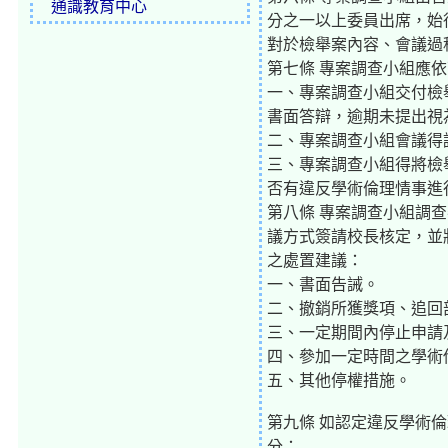
通識教育中心
分之一以上委員出席，始
對於檢舉案內容、會議過
第七條 專案調查小組應
一、專案調查小組交付檢
書面答辯，逾期未提出視
二、專案調查小組會議得
三、專案調查小組得將檢
否有違反學術倫理情事進
第八條 專案調查小組調
議方式簽請校長核定，並
之處置建議：
一、書面告誡。
二、撤銷所獲獎項、追回
三、一定期間內停止申請
四、參加一定時間之學術
五、其他停權措施。
第九條 如認定違反學術
分：