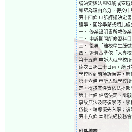
議決定與法規牴觸或窒礙
如認為理由充分，得交申
第十四條 申訴評議決定
退學、開除學籍或類此處
一、 修業證明書所載修
二、 申訴期間所修習科
三、 役男「離校學生緩
四、 退費基準依「大專
第十五條 申訴人就學校
達次日起三十日內，繕具
學校收到前項訴願書，應
第十六條 申訴人就學校
定，得按其性質依法提起
第十七條 評議決定、訴
事故無法及時復學時，學
伍後，輔導優先入學；復
第十八條 本辦法經校務
附件檔案：