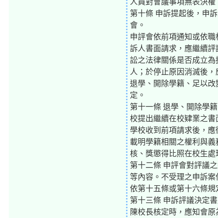
人員對會議事項無表決權
第十條 申訴提起後，申
會。
申評會依前項通知或依職
訴人書面請求，應繼續評
訟之法律關係是否成立為
人；於停止原因消滅後，
退學、開除學籍、足以改
定。
第十一條 退學、開除學
校提出繼續在校肄業之書
學校收到前項請求後，應
載明學籍相關之權利與義
核、獎懲得比照在校生處
第十二條 申評會對評議
等內容。不受理之申訴案
依第十五條或第十六條規
第十三條 申訴評議決定
陳校長核定時，應知會原