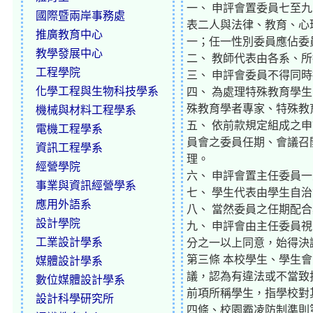
一、 申評會置委員七至
國際暨兩岸事務處
表二人與法律、教育、心
推廣教育中心
一；任一性別委員應佔委
教學發展中心
二、 教師代表由各系、
工程學院
三、 申評會委員不得同
化學工程與生物科技學系
四、 為處理特殊教育學
殊教育學者專家、特殊教
機械與材料工程學系
五、 依前款規定組成之
電機工程學系
員會之委員任期、會議召
資訊工程學系
理。
經營學院
六、 申評會置主任委員
事業與資訊經營學系
七、 學生代表由學生自
應用外語系
八、 當然委員之任期配
設計學院
九、 申評會由主任委員
工業設計學系
分之一以上同意，始得決
第三條 本校學生、學生
媒體設計學系
議，認為有違法或不當致
數位媒體設計學系
前項所稱學生，指學校對
設計科學研究所
四條、校園霸凌防制準則