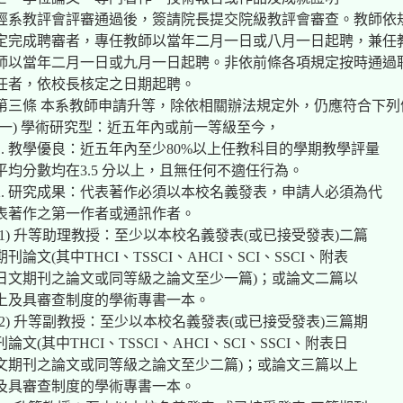
經系教評會評審通過後，簽請院長提交院級教評會審查。教師依
定完成聘審者，專任教師以當年二月一日或八月一日起聘，兼任
師以當年二月一日或九月一日起聘。非依前條各項規定按時通過
任者，依校長核定之日期起聘。
第三條 本系教師申請升等，除依相關辦法規定外，仍應符合下列
(一) 學術研究型：近五年內或前一等級至今，
1. 教學優良：近五年內至少80%以上任教科目的學期教學評量
平均分數均在3.5 分以上，且無任何不適任行為。
2. 研究成果：代表著作必須以本校名義發表，申請人必須為代
表著作之第一作者或通訊作者。
(1) 升等助理教授：至少以本校名義發表(或已接受發表)二篇
期刊論文(其中THCI、TSSCI、AHCI、SCI、SSCI、附表
日文期刊之論文或同等級之論文至少一篇)；或論文二篇以
上及具審查制度的學術專書一本。
(2) 升等副教授：至少以本校名義發表(或已接受發表)三篇期
刊論文(其中THCI、TSSCI、AHCI、SCI、SSCI、附表日
文期刊之論文或同等級之論文至少二篇)；或論文三篇以上
及具審查制度的學術專書一本。