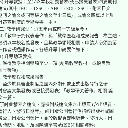
(3) 升等教授：至少以本校名義發表(或已接受發表)四篇期刊
論文(其中THCI、TSSCI、AHCI、SCI、SSCI、附表日文
期刊之論文或同等級之論文至少三篇)；或論文四篇以上及
具審查制度的學術專書一本。
(二) 教學研究型：近五年內或前一等級至今，
以「教學研究代表著作」與「教學歷程和成果報告」為主體，
必須以本校名義發表，且與教學領域相關，申請人必須為第
一作者或通訊作者。各級升等申請要件如下：
(1) 升等助理教授：
1. 獲得教學相關獎項至少一項 (創新教學教材、或優良教
師等獎項)；
2. 教學歷程和成果報告；
3. 至少於具審查制度之國內外期刊或正式出版發行之研
討會論文集發表(或已接受發表) 「教學研究著作」相關 論
文一篇。
(研討會發表之論文，應檢附該論文集之出版頁 (含出版者、
發行人、發行日期等)；經出版公開發行係指經出版社或圖
書公司出版公開發行，並於版權頁載明編者、發行人、出
版時間、地點、及國際標準書號(ISBN)相關資料)