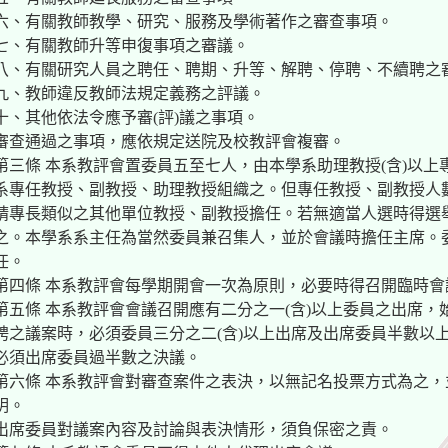
六、有關教師教學、研究、服務及學術著作之審查事項。
七、有關教師升等申復事項之審議。
八、有關研究人員之聘任、聘期、升等、解聘、停聘、不續聘之
九、教師違反教師法規定義務之評議。
十、其他依法令應予審(評)議之事項。
審查通過之事項，應依規定送院及校教評會複審。
第三條 本系教評會置委員五至七人，由本學系助理教授(含)以
系專任教授、副教授、助理教授組織之。但專任教授、副教授人
請專長類似之其他單位教授、副教授擔任。若無適當人選時得選
之。本學系系主任為當然委員兼召集人，並於會議時擔任主席。
任。
第四條 本系教評會每學期開會一次為原則，必要時得召開臨時會
第五條 本系教評會會議召開應有二分之一(含)以上委員之出席
聘之議案時，必須委員三分之二(含)以上出席及出席委員半數以
必須出席委員過半數之決議。
第六條 本系教評會對審查案件之表決，以無記名投票方式為之
明。
出席委員對議案內容及討論與表決情形，須負保密之責。