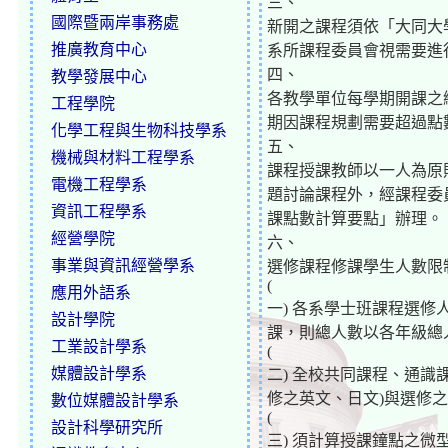
三、
國際暨兩岸事務處
新開之課程須依「大同大
推廣教育中心
系所課程委員會視需要進
四、
教學發展中心
各教學單位每學期開課之
工程學院
期因課程規劃需要超過點
化學工程與生物科技學系
五、
機械與材料工程學系
課程授課教師以一人為原
電機工程學系
題討論課程外，經課程委
資訊工程學系
課點數計算要點」辦理。
經營學院
六、
事業與資訊經營學系
選修課程修課學生人數限
(
應用外語系
一) 各系學士班課程選
設計學院
課，則總人數以各年級總
工業設計學系
(
媒體設計學系
二) 全校共同課程、通識
修之英文、日文)與選修
數位媒體設計學系
(
設計科學研究所
三) 須計算授課鐘點之微