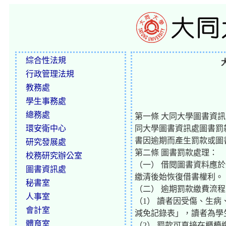
綜合性法規
行政管理法規
教務處
學生事務處
總務處
第一條 大同大學圖書資
環安衛中心
同大學圖書資訊處圖書罰
書因逾期而產生罰款或圖
研究發展處
第二條 圖書罰款處理：
校務研究辦公室
（一） 借閱圖書資料應
圖書資訊處
繳清後始恢復借書權利。
秘書室
（二） 逾期罰款繳費流程
人事室
（1） 讀者因受傷、生
會計室
減免記錄表」，讀者為學
體育室
（2） 罰款可直接在櫃