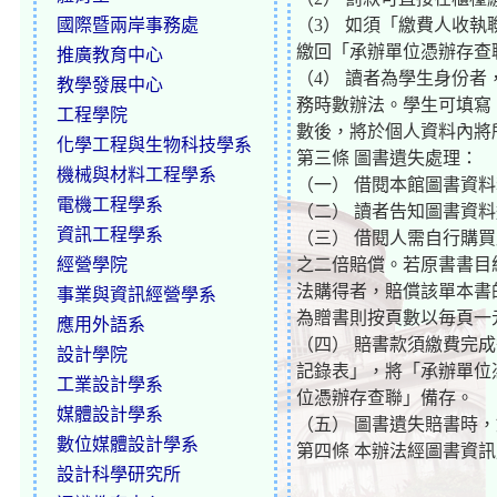
國際暨兩岸事務處
（3） 如須「繳費人收
繳回「承辦單位憑辦存查
推廣教育中心
（4） 讀者為學生身份
教學發展中心
務時數辦法。學生可填寫
工程學院
數後，將於個人資料內將
化學工程與生物科技學系
第三條 圖書遺失處理：
機械與材料工程學系
（一） 借閱本館圖書資
電機工程學系
（二） 讀者告知圖書資
資訊工程學系
（三） 借閱人需自行購
經營學院
之二倍賠償。若原書書目
法購得者，賠償該單本書
事業與資訊經營學系
為贈書則按頁數以毎頁一
應用外語系
（四） 賠書款須繳費完
設計學院
記錄表」，將「承辦單位
工業設計學系
位憑辦存查聯」備存。
媒體設計學系
（五） 圖書遺失賠書時
數位媒體設計學系
第四條 本辦法經圖書資
設計科學研究所