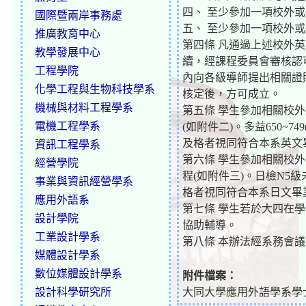
四、 至少參加一項校外或
國際暨兩岸事務處
五、 至少參加一項校外或
推廣教育中心
第四條 凡通過上述校外
教學發展中心
續，經課程委員會審核認
工程學院
內向各級導師提出相關證
化學工程與生物科技學系
核定後，方可成立。
機械與材料工程學系
第五條 學生參加相關校
電機工程學系
(如附件二)。多益650~
及格者視同符合本系英文
資訊工程學系
第六條 學生參加相關校
經營學院
程(如附件三)。日檢N5
事業與資訊經營學系
格者視同符合本系日文畢
應用外語系
第七條 學生若於大四在
設計學院
協助輔導。
工業設計學系
第八條 本辦法經系務會
媒體設計學系
數位媒體設計學系
附件檔案：
設計科學研究所
大同大學應用外語學系學士班