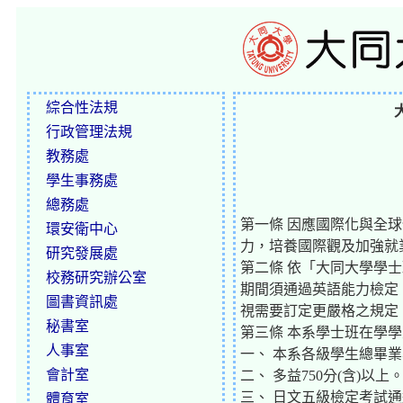
綜合性法規
行政管理法規
教務處
學生事務處
總務處
第一條 因應國際化與全
環安衛中心
力，培養國際觀及加強就
研究發展處
第二條 依「大同大學學
校務研究辦公室
期間須通過英語能力檢定
圖書資訊處
視需要訂定更嚴格之規定
秘書室
第三條 本系學士班在學學
人事室
一、 本系各級學生總畢業
會計室
二、 多益750分(含)
三、 日文五級檢定考試通
體育室