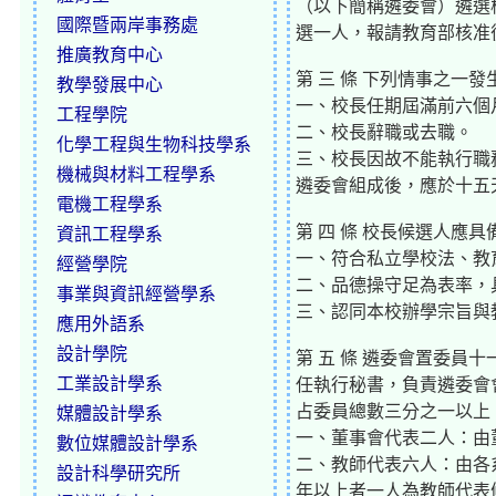
（以下簡稱遴委會）遴選
國際暨兩岸事務處
選一人，報請教育部核准
推廣教育中心
第 三 條 下列情事之
教學發展中心
一、校長任期屆滿前六個
工程學院
二、校長辭職或去職。
化學工程與生物科技學系
三、校長因故不能執行職
機械與材料工程學系
遴委會組成後，應於十五
電機工程學系
第 四 條 校長候選人應
資訊工程學系
一、符合私立學校法、教
經營學院
二、品德操守足為表率，
事業與資訊經營學系
三、認同本校辦學宗旨與
應用外語系
設計學院
第 五 條 遴委會置委
工業設計學系
任執行秘書，負責遴委會
占委員總數三分之一以上
媒體設計學系
一、董事會代表二人：由
數位媒體設計學系
二、教師代表六人：由各
設計科學研究所
年以上者一人為教師代表