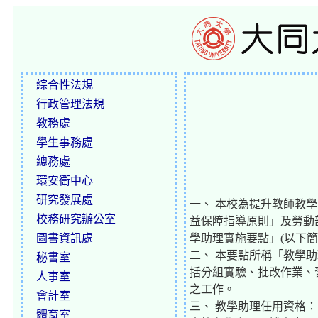
綜合性法規
行政管理法規
教務處
學生事務處
總務處
環安衛中心
研究發展處
一、 本校為提升教師教
校務研究辦公室
益保障指導原則」及勞動
圖書資訊處
學助理實施要點」(以下簡
二、 本要點所稱「教學
秘書室
括分組實驗、批改作業、
人事室
之工作。
會計室
三、 教學助理任用資格：
體育室