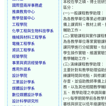
本校在學之碩、博士班研
國際暨兩岸事務處
區分：
推廣教育中心
(一) 一般課程教學助理：
教學發展中心
為各教學單位專業必修課
工程學院
備上課資料、教材上網、
輔助工作。
化學工程與生物科技學系
(二) 實驗課程與實作課
機械與材料工程學系
為各教學單位專業實驗課
電機工程學系
課同學進行分組實驗。包
資訊工程學系
學生操作實驗、維護實驗
經營學院
教學輔助工作。
事業與資訊經營學系
(三) 演練課程教學助理：
應用外語系
主要針對有教學助理協助
設計學院
練課時間與地點，與修課
存查，並協助教師準備上
工業設計學系
務，以及其他相關教學輔
媒體設計學系
五、 教學助理之申請與
數位媒體設計學系
(一) 每學期開學前各
設計科學研究所
審核與排定以低年級課程