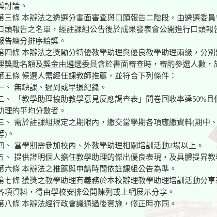
與討論。
第三條 本辦法之遴選分書面審查與口頭報告二階段，由遴選委
口頭報告之名單，經註課組公告後於成果發表會公開進行口頭報
報告總分排序給獎。
第四條 本辦法之獎勵分特優教學助理與優良教學助理兩級，分
理獎勵名額及獎金由遴選委員會於書面審查時，審酌參選人數，
第五條 候選人需經任課教師推薦，並符合下列條件：
一、 無缺課、遲到或早退紀錄。
二、 「教學助理協助教學意見反應調查表」問卷回收率達50%
助理的平均分數者。
三、 需於註課組規定之期限內，繳交當學期各項應繳資料(期中
等)。
四、 當學期需參加校內、外教學助理相關培訓活動2場以上。
五、 提供證明個人擔任教學助理的傑出優良表現，及具體提昇
第六條 本辦法之推薦與申請時間依註課組公告為準。
第七條 獲獎之教學助理有義務於本校辦理教學助理培訓活動分
各項資料，得由學校安排公開陳列或上網展示分享。
第八條 本辦法經行政會議通過後實施，修正時亦同。