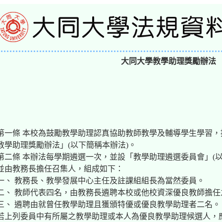
大同大學教學助理獎勵辦法
第一條 本校為鼓勵教學助理認真協助教師教學及輔導學生學習
教學助理獎勵辦法」(以下簡稱本辦法)。
第二條 本辦法每學期遴選一次，並設「教學助理遴選委員會」(
並由教務長擔任召集人，組成如下：
一、 教務長、教學發展中心主任及註課組組長為當然委員。
二、 教師代表四名，由教務長遴聘本校或他校資深優良教師擔任
三、 遴聘由就曾任教學助理且獲頒特優或優良教學助理者二名。
若上列委員中有所屬之教學助理或本人為優良教學助理候選人，