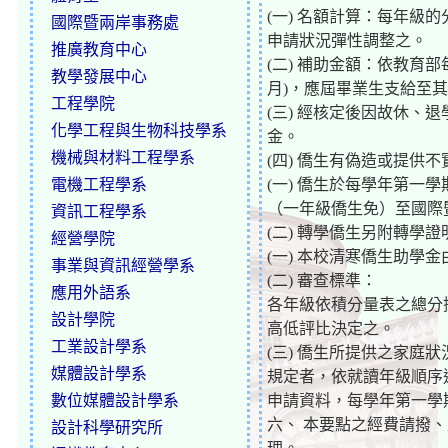
(一) 名額計算：每年
國際暨兩岸事務處
申請狀況彈性調整之。
推廣教育中心
(二) 補助金額：依教育
教學發展中心
月)，應屆畢業生支給至
工程學院
(三) 經核定後因故休、
化學工程與生物科技學系
金。
機械與材料工程學系
(四) 僑生有偽造或提供
電機工程學系
(一) 僑生於每學年第
（一年級僑生免）至國際
資訊工程學系
(二) 轉學僑生另附轉學
經營學院
(一) 本校清寒僑生助學
事業與資訊經營學系
(二) 審查標準：
應用外語系
各年級依積分量表之總分
設計學院
高低評比決定之。
工業設計學系
(三) 僑生所提供之家庭
媒體設計學系
規定者，依就讀年級順序
數位媒體設計學系
申請資料，每學年第一學
六、 本要點之經費請撥
設計科學研究所