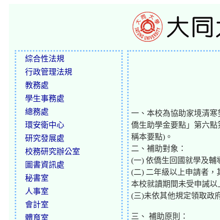
綜合性法規
行政管理法規
教務處
學生事務處
總務處
一、本校為協助家境清寒
環安衛中心
僑生助學金要點」第六點
稱本要點)。
研究發展處
二、補助對象：
校務研究辦公室
(一) 依僑生回國就學
圖書資訊處
(二) 二年級以上申請
秘書室
本校就讀期間未受申誡以
人事室
(三)未依其他規定領取
會計室
三、 補助原則：
體育室