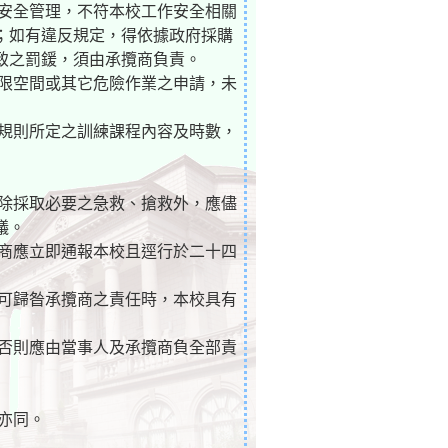
工安全管理，不符本校工作安全相關
；如有違反規定，得依據政府採購
致之罰鍰，須由承攬商負責。
局限空間或其它危險作業之申請，未
練規則所定之訓練課程內容及時數，
，除採取必要之急救、搶救外，應儘
議。
攬商應立即通報本校且逕行於二十四
如可歸昝承攬商之責任時，本校具有
，否則應由當事人及承攬商負全部責
亦同。