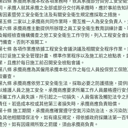
第四條 承攬商承攬本校各項業務時，就其承攬部分負勞工安全
同。承攬人就其承攬之全部或部分交付再承攬時，應於事前告知
害因素暨勞工安全衛生法及有關安全衛生規定應採取之措施。
第五條 二家以上承攬商共同作業時，需互推一人為安全負責人，
第六條 承攬商應主動提供所辦理之員工安全衛生教育訓練計畫
及報經檢查機構備查之勞工安全衛生工作守則，列入工程安全會
門備查，否則不准開工。
第七條 各項作業應依據工程安全會議決議及相關安全程序作業
前訂妥施工安全管理計畫、標準作業程序以及施工前之檢點表，
業，且應於每日施工前召開安全檢點會議。
第八條 承攬商應為其僱用承攬本校工作之每位人員投保勞工保
校審查。
第九條 承攬商應依勞工安全衛生法，採取必要之防護措施，提
以維護人員之施工安全。承攬商應要求所屬工作人員嚴格遵行安
所屬工作人員失誤，所引起之一切損失、人員傷害及觸犯法令之
責任。若造成本校或其他第三者損失時，承攬商應負責賠償。
第十條 施工期間，承攬商應確實遵守空氣污染防治法、水污染
及其他相關環保法令，如有違反規定，得依據政府採購法第一百
處分。如有因違規所致之罰鍰，須由承攬商負責。