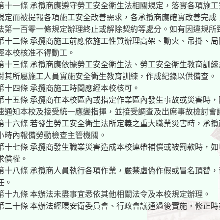
第十一條 承攬商應遵守勞工安全衛生法相關規定，落實各項施
規定而被提報各項施工安全改善需求，各承攬商應確實改善完成
法第一百零一條規定辦理終止或解除契約等處分。如有因違規所
第十二條 承攬商施工前應依施工性質辦理高架、動火、吊掛、
經本校核准不得動工。
第十三條 承攬商應依據勞工安全衛生法、勞工安全衛生教育訓
對其所屬施工人員實施安全衛生教育訓練，作成紀錄以供備查。
第十四條 承攬商施工時間應經本校核可。
第十五條 承攬商在本校區內或指定作業區內發生事故或災害時
速通知本校及接受統一應變指揮，並接受調查及出席事故檢討會
第十六條 若發生勞工安全衛生法所定義之重大職業災害時，承
小時內報備勞動檢查主管機關。
第十七條 承攬商發生職業災害造成本校連帶補償或被罰款時，
求償權。
第十八條 承攬商人員執行各項作業，嚴禁虛偽作假或冒名頂替
任。
第十九條 本辦法未盡事宜悉依其他相關法令及本校規定辦理。
第二十條 本辦法經環安衛委員會、行政會議通過後實施，修正時