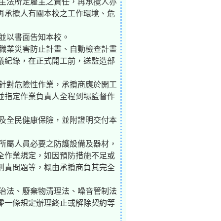
衛生法所定雇主之責任，再承攬人亦
再承攬人有關本校之工作環境、危
並以書面告知本校。
、職業災害防止計畫、自動檢查計畫
議紀錄，在正式開工前，送監造部
。針對危險性作業，承攬商應於開工
並指定作業負責人全程到場監督作
險及全民健康保險，並附證明交付本
供所屬人員必要之防護設備及器材，
全作業規定，如因預防措施不足或
刑責問題等，概由承攬商負其完全
防治法、廢棄物清理法、噪音管制法
零一條規定辦理終止或解除契約等