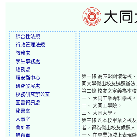
綜合性法規
行政管理法規
教務處
學生事務處
總務處
第一條 為表彰關懷母校
環安衛中心
同大學傑出校友遴選辦法」
研究發展處
第二條 校友之定義為本
校務研究辦公室
一、 大同工業專科學校。
圖書資訊處
二、 大同工學院。
秘書室
三、 大同大學。
人事室
第三條 凡本校畢業之校
會計室
者，得為傑出校友候選人
一、 在專業領域上表現
體育室