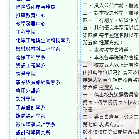
二、 投入公益活動，發
國際暨兩岸事務處
三、 對本校之教學、服
推廣教育中心
四、 自行創業、經營企
教學發展中心
五、 其他優良事蹟足以
工程學院
第四條 每年遴選名額以不
化學工程與生物科技學系
第五條 推薦方式：
機械與材料工程學系
一、 本校校友會推薦。
電機工程學系
二、 本校各學院院務會
三、 校友五人以上連署
資訊工程學系
由推薦單位填寫推薦表及
經營學院
候選人名單在推薦及審議
事業與資訊經營學系
第六條 遴選方式：
應用外語系
一、 傑出校友遴選委員
設計學院
務長、各學院院長、校友
工業設計學系
秘書。
媒體設計學系
二、 委員會應有三分之
數位媒體設計學系
第七條 表揚方式：
於本校校慶等公開場合表
設計科學研究所