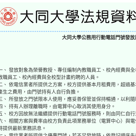
大同大學公務用行動電話門號發放
一、 發放對象為榮譽教授、專任編制內教職員工、校內經費與
教職員工、校內經費與全校型計畫約聘的人員。
二、 依電信業者所提供之方案，校方提供基本月租費用，超過
產生之費用，由門號持有人自行負擔。
三、 所發放之門號限本人使用，應妥善保管並保持暢通，以利隨
四、 持有人辦理離職時，由電算中心取消其使用身分。
五、 校方因故無法繼續提供行動電話門號服務時，則由同仁自行
六、 相關方案與費率由校方負責此項業務單位（電算中心）與
時提供最新業務訊息。
七、 電信業者所提供之優惠門號，若不足發放時，依登記順序先