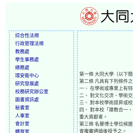
綜合性法規
行政管理法規
教務處
學生事務處
總務處
第一條 大同大學（以下
環安衛中心
第二條 凡具有下列條件
研究發展處
一、 在學術或專業上有
校務研究辦公室
二、 對文化交流、學術
圖書資訊處
三、 對本校學術提昇或
秘書室
四、 對本校「建教合一
人事室
重大貢獻者。
會計室
第三條 名譽博士學位候
會複審通過後授予之。
體育室