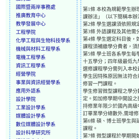
國際暨兩岸事務處
第1條 本校為規範學生
推廣教育中心
課辦法」（以下簡稱本辦
教學發展中心
第2條 學生選課須依照
第3條 外語課程及其他
工程學院
第4條 學生選定科目後
化學工程與生物科技學系
課程須補繳學分費者，須
機械與材料工程學系
第5條 學士班各系學生
電機工程學系
十五學分；四年級最低九
資訊工程學系
選修課程學分需列入本校
經營學院
學生因特殊原因無法符合
事業與資訊經營學系
修習一門課程。
應用外語系
學生修習微型課程之學分
定。如加修學期中開設之
設計學院
持修業年限少於國內高級
工業設計學系
訂畢業學分總數外,需增修
媒體設計學系
第6條 碩、博士班學生
數位媒體設計學系
課程。
設計科學研究所
第7條 微型課程於學期