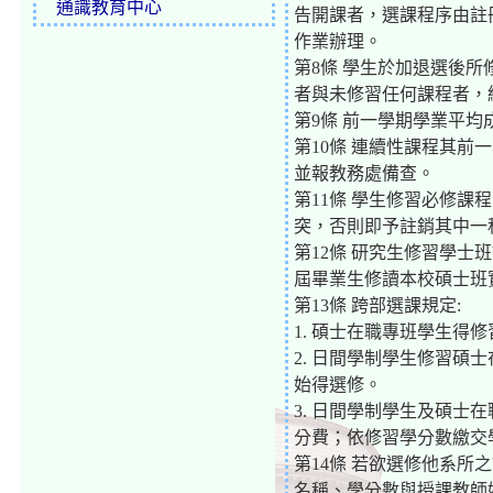
通識教育中心
告開課者，選課程序由註
作業辦理。
第8條 學生於加退選後
者與未修習任何課程者，
第9條 前一學期學業平
第10條 連續性課程其
並報教務處備查。
第11條 學生修習必修課
突，否則即予註銷其中一
第12條 研究生修習學
屆畢業生修讀本校碩士班
第13條 跨部選課規定:
1. 碩士在職專班學生得
2. 日間學制學生修習
始得選修。
3. 日間學制學生及碩
分費；依修習學分數繳交
第14條 若欲選修他系
名稱、學分數與授課教師