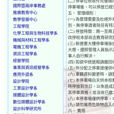
(二) 停車位依收件先
國際暨兩岸事務處
停車場後，可以停放已經
推廣教育中心
五、 管理細則：
(一) 為管理需要及杜
教學發展中心
別，無停車證者除另有特
工程學院
(二) 停放時間：周一至周
化學工程與生物科技學系
改停校本部尚志教育研究館 
機械與材料工程學系
(三) 新德惠大樓停車場
電機工程學系
大燈，遵照管理人員指示
資訊工程學系
事人自行解決。
經營學院
(四) 如欲中途退租請繳
事業與資訊經營學系
(五) 所分配之停車證僅
(六) 車籍資料變更時，
應用外語系
(七) 本停車場白天供
設計學院
時停放到次日，以免造成
工業設計學系
其停車資格，並沒收已繳
媒體設計學系
(八) 本停車場僅供停車
數位媒體設計學系
(九) 請勿攜帶危險物品入
設計科學研究所
六、 費用