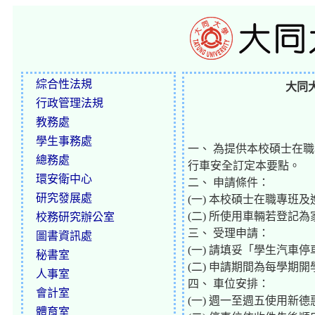
綜合性法規
大同
行政管理法規
教務處
學生事務處
一、 為提供本校碩士在
總務處
行車安全訂定本要點。
環安衛中心
二、 申請條件：
研究發展處
(一) 本校碩士在職專班
(二) 所使用車輛若登記
校務研究辦公室
三、 受理申請：
圖書資訊處
(一) 請填妥「學生汽車
秘書室
(二) 申請期間為每學
人事室
四、 車位安排：
會計室
(一) 週一至週五使用
體育室