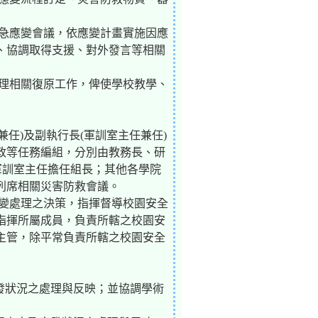
緊急應變會議，依應變計畫實施因應
、協調取得支援、對外發言等相關
辦理相關復原工作，俾使學校教學、
兼任)及副執行長(軍訓室主任兼任)
政等任務編組，分別由教務長、研
軍訓室主任擔任組長；其他各學院
列席相關災害防救會議。
應變處理之決策，指揮督導校園安全
指揮所屬成員，負責所轄之校園安
主管，除平常負責所轄之校園安全
突發狀況之處理與反映；並協調學術