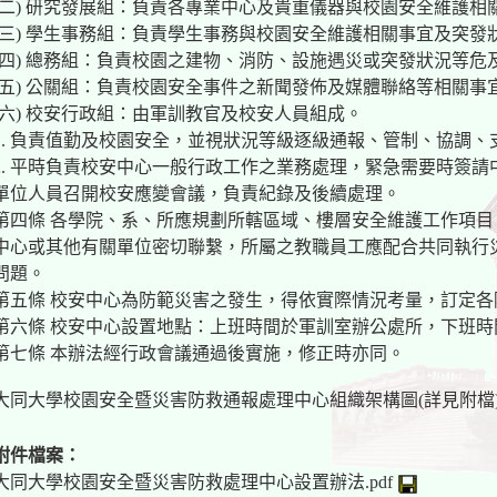
(二) 研究發展組：負責各專業中心及貴重儀器與校園安全維護
(三) 學生事務組：負責學生事務與校園安全維護相關事宜及突發
(四) 總務組：負責校園之建物、消防、設施遇災或突發狀況等危
(五) 公關組：負責校園安全事件之新聞發佈及媒體聯絡等相關事
(六) 校安行政組：由軍訓教官及校安人員組成。
1. 負責值勤及校園安全，並視狀況等級逐級通報、管制、協調
2. 平時負責校安中心一般行政工作之業務處理，緊急需要時簽
單位人員召開校安應變會議，負責紀錄及後續處理。
第四條 各學院、系、所應規劃所轄區域、樓層安全維護工作項
中心或其他有關單位密切聯繫，所屬之教職員工應配合共同執行
問題。
第五條 校安中心為防範災害之發生，得依實際情況考量，訂定
第六條 校安中心設置地點：上班時間於軍訓室辦公處所，下班
第七條 本辦法經行政會議通過後實施，修正時亦同。
大同大學校園安全暨災害防救通報處理中心組織架構圖(詳見附檔
附件檔案：
大同大學校園安全暨災害防救處理中心設置辦法.pdf