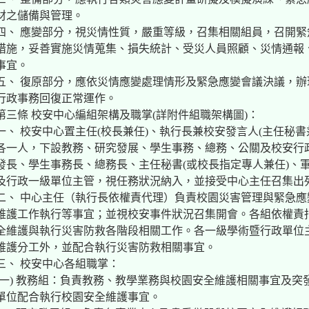
材之儲備與管理。
四、 應變部分，視災情性質，嚴重等級，召集相關組員，召開
措施，妥善實施災情蒐集、損失統計、受災人員照顧、災情通報
事宜。
五、 復原部分，應依災情應變處理情形及緊急應變會議決議，
行政事務回復正常運作。
第三條 校安中心編組架構及職掌(詳附件組職架構圖)：
一、 校安中心置主任(校長兼任)、執行長兼校安發言人(主任秘書
各一人，下設教務、研究發展、學生事務、總務、公關及校安行
發長、學生事務長、總務長、主任秘書(或校長指定專人兼任)、
及行政一級單位主管，視任務狀況納入，並接受中心主任召集出
二、 中心主任（執行長依權責代理）負責校園災害管理與緊急
維護工作執行等事宜；並視校安事件狀況召集開會。各組依權責
全維護與執行災害防救各階段相關工作。各一級學術暨行政單位
維護分工外，並配合執行災害防救相關事宜。
三、 校安中心各組職掌：
(一) 教務組：負責教務、教學業務與校園安全維護相關事宜及
單位配合執行校園安全維護事宜。