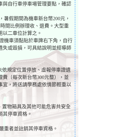
車與自行車停車場管理要點，確認
元，暑假期間為機車新台幣200元，
用時間比例辦理收、退費。大型重
用以二車位計算之。
車證機車須黏貼於車牌右下角，自行
遺失或毀損，可具結說明並經導師
、未依規定位置停放、虛報停車證遺
費（每次新台幣300元整），並
事宜，將送請學務處依情節輕重以
油、置物箱具及其他可能危害共安全
銷其停車資格。
節嚴重者並註銷其停車資格。