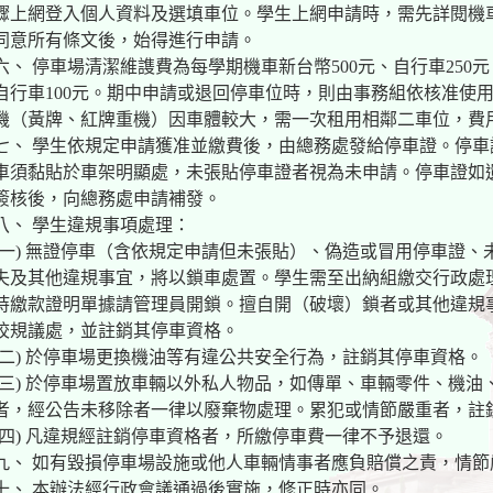
驟上網登入個人資料及選填車位。學生上網申請時，需先詳閱機
同意所有條文後，始得進行申請。
六、 停車場清潔維謢費為每學期機車新台幣500元、自行車250
自行車100元。期中申請或退回停車位時，則由事務組依核准使
機（黃牌、紅牌重機）因車體較大，需一次租用相鄰二車位，費
七、 學生依規定申請獲准並繳費後，由總務處發給停車證。停
車須黏貼於車架明顯處，未張貼停車證者視為未申請。停車證如
簽核後，向總務處申請補發。
八、 學生違規事項處理：
(一) 無證停車（含依規定申請但未張貼）、偽造或冒用停車證
失及其他違規事宜，將以鎖車處置。學生需至出納組繳交行政處理
持繳款證明單據請管理員開鎖。擅自開（破壞）鎖者或其他違規
校規議處，並註銷其停車資格。
(二) 於停車場更換機油等有違公共安全行為，註銷其停車資格。
(三) 於停車場置放車輛以外私人物品，如傳單、車輛零件、機
者，經公告未移除者一律以廢棄物處理。累犯或情節嚴重者，註
(四) 凡違規經註銷停車資格者，所繳停車費一律不予退還。
九、 如有毀損停車場設施或他人車輛情事者應負賠償之責，情
十、 本辦法經行政會議通過後實施，修正時亦同。