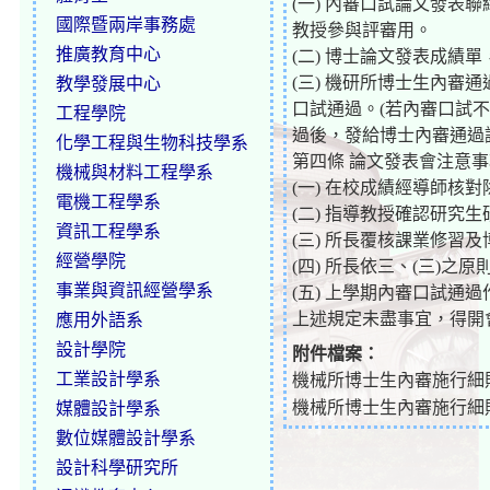
(一) 內審口試論文發
國際暨兩岸事務處
教授參與評審用。
推廣教育中心
(二) 博士論文發表成績
(三) 機研所博士生內
教學發展中心
口試通過。(若內審口試
工程學院
過後，發給博士內審通過
化學工程與生物科技學系
第四條 論文發表會注意
機械與材料工程學系
(一) 在校成績經導師核
電機工程學系
(二) 指導教授確認研究
資訊工程學系
(三) 所長覆核課業修習
經營學院
(四) 所長依三、(三)
事業與資訊經營學系
(五) 上學期內審口試通
上述規定未盡事宜，得開
應用外語系
設計學院
附件檔案：
工業設計學系
機械所博士生內審施行細則96
機械所博士生內審施行細則
媒體設計學系
數位媒體設計學系
設計科學研究所