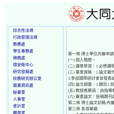
綜合性法規
行政管理法規
教務處
學生事務處
第一條 博士學位內審申
總務處
(一) 個人簡歷。
環安衛中心
(二) 課業修習：1.必修
研究發展處
(三) 畢業資格：1.論文著
3.參加國際研討會並發表
校務研究辦公室
(四) 論文綱要：1.題目2
圖書資訊處
(五) 教授推薦函：由指
秘書室
(六) 審查論文：投稿期
人事室
第二條 博士論文初稿:內
會計室
第三條 各項單據:
體育室