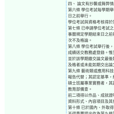
四、 論文有抄襲或舞弊
第六條 學位考試每學期
日之前舉行。
學位考試與資格考核得於
第七條 已申請學位考試
事曆規定學期結束日之前
次不及格論。
第八條 學位考試舉行後
成績送交教務處登錄。惟
並於該學期繳交論文最後
及格者或未能如期交出論
第九條 藝術類或應用科
報告代替；其認定基準，
碩士班屬專業實務者，其
教育部備查。
前二項得以作品、成就證
資料形式、內容項目及其
第十條 已於國內、外取
不得重覆提出作為第九條