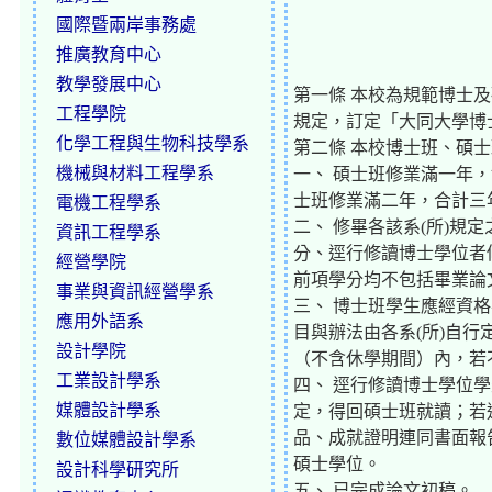
國際暨兩岸事務處
推廣教育中心
教學發展中心
第一條 本校為規範博士
工程學院
規定，訂定「大同大學博
化學工程與生物科技學系
第二條 本校博士班、碩
機械與材料工程學系
一、 碩士班修業滿一年
士班修業滿二年，合計三
電機工程學系
二、 修畢各該系(所)規
資訊工程學系
分、逕行修讀博士學位者
經營學院
前項學分均不包括畢業論
事業與資訊經營學系
三、 博士班學生應經資
應用外語系
目與辦法由各系(所)自
設計學院
（不含休學期間）內，若
工業設計學系
四、 逕行修讀博士學位
媒體設計學系
定，得回碩士班就讀；若
品、成就證明連同書面報
數位媒體設計學系
碩士學位。
設計科學研究所
五、 已完成論文初稿。