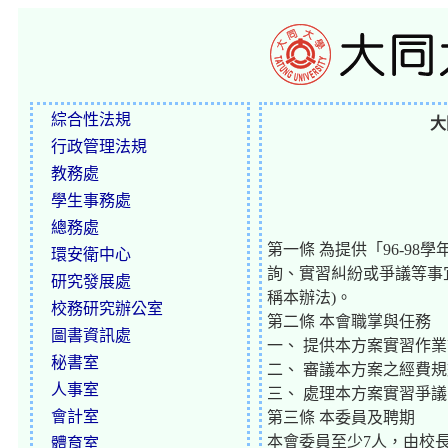
綜合性法規
大
行政管理法規
教務處
學生事務處
總務處
第一條 為提供「96-9
環安衛中心
詢、實習糾紛或爭議等事
研究發展處
稱本辦法)。
校務研究辦公室
第二條 本會職掌與任務
圖書資訊處
一、 提供本方案實習作
秘書室
二、 審議本方案之經費
人事室
三、 處理本方案實習爭議
會計室
第三條 本委員及聘期
本會委員至少7人，由校
體育室