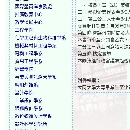
一、 校長、畢（就）業
國際暨兩岸事務處
二、 參與企業代表至少3
推廣教育中心
三、 第三公正人士至少1
教學發展中心
委員聘任期間：自99年9月
工程學院
第四條 會議召開時間及人
化學工程與生物科技學系
本會每季至少開會乙次，
機械與材料工程學系
二分之ㄧ以上同意始可決
電機工程學系
第五條 核定實施
本辦法經行政會議通過後
資訊工程學系
經營學院
事業與資訊經營學系
附件檔案：
應用外語系
大同大學大專畢業生至企業
設計學院
工業設計學系
媒體設計學系
數位媒體設計學系
設計科學研究所