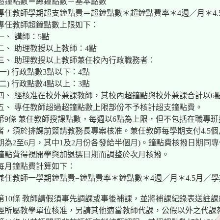
超鐘點數＝總鐘點數－基本點數
專任教師學期超支鐘點費＝超鐘點數＊超鐘點費率＊4週／月＊4.
專任教師超鐘點數上限如下：
一、 講師：5點
二、 助理教授以上教師：4點
三、 助理教授以上教師兼任校內行政職務者：
(一) 行政點數3點以下：4點
(二) 行政點數4點以上：3點
四、 經核准在校外兼課教師，其校內超鐘點與校外兼課合計以6
五、 專任教師超過超鐘點數上限部份不予核計超支鐘點費。
第9條 兼任教師授課點數，每週以6點為上限，但不包括在職專
者，須於排課前簽請教務長專案核准。兼任教師每學期支付4.5個
期為2至6月，其中1及2月份各發給半個月)。鐘點費核撥日期同
鐘點費得視開學與加退選日期而調整於次月核撥。
每月鐘點費計算如下：
兼任教師一學期鐘點費=鐘點費率＊鐘點數＊4週／月＊4.5月／學
第10條 教師請假須事先調課或事後補課，並將補課紀錄表送註
經所屬教學單位核准，另請其他適當教師代課，公假以外之代課