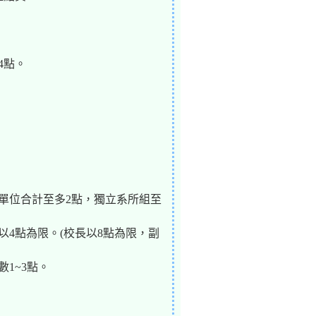
4點。
單位合計至多2點，獨立系所組至
4點為限。(校長以8點為限，副
1~3點。