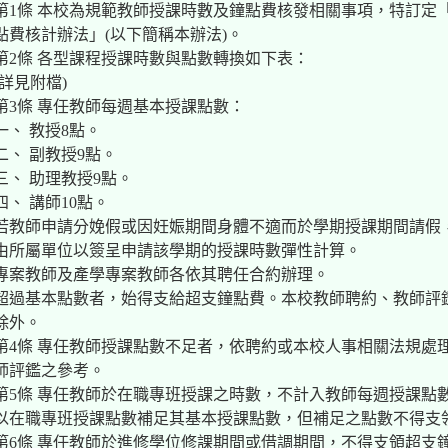
第1條 本校為規範教師授課時數及鐘點費核發相關事項，特訂定
點費核計辦法」(以下簡稱本辦法)。
第2條 各型課程授課時數與點數轉換如下表：
(詳見附檔)
第3條 專任教師每週基本授課點數：
一、 教授8點。
二、 副教授9點。
三、 助理教授9點。
四、 講師10點。
若教師申請分娩假或因妊娠期間身體不適而於學期授課期間請假
由所屬單位以簽呈申請該學期的授課時數彈性計算。
專案教師及產學專案教師各依其聘任合約辦理。
超過基本點數者，始得支給超支鐘點費。本校教師聘約、教師評
除外。
第4條 專任教師授課點數不足者，依聘約或本校人事相關法規處
師評鑑之參考。
第5條 專任教師於在職專班授課之時數，不計入教師每週授課點
以在職專班授課點數補足其基本授課點數，但補足之點數不得支
第6條 專任教師於進修學位修課期間或借調期間，不得支領超支