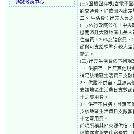
通識教育中心
(三) 登機證存根(含電
餘交通費，除依國內出差
二、 生活費：出差人員
(一) 依行政院公布「
機關派赴大陸地區出差人
住宿費，20%為膳食費
額與可支給標準有較大差
給之。
(二) 出差生活費依下列
1、 供膳宿，且無其他
補足該地區生活費日支數
2、 供膳不供宿，且無
支該地區生活費日支數額
十之零用費。
3、 供宿不供膳，且無
支該地區生活費日支數額
十之零用費。
前項所稱其他來源供宿，
檢據覈實報支住宿費或其