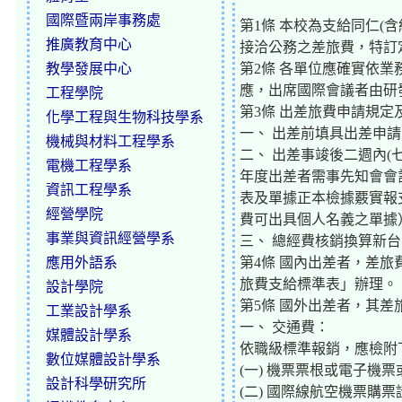
國際暨兩岸事務處
第1條 本校為支給同仁
推廣教育中心
接洽公務之差旅費，特訂
教學發展中心
第2條 各單位應確實依
應，出席國際會議者由研
工程學院
第3條 出差旅費申請規定
化學工程與生物科技學系
一、 出差前填具出差申
機械與材料工程學系
二、 出差事竣後二週內
電機工程學系
年度出差者需事先知會會
資訊工程學系
表及單據正本檢據覈實報支
經營學院
費可出具個人名義之單據
事業與資訊經營學系
三、 總經費核銷換算新
應用外語系
第4條 國內出差者，差
旅費支給標準表」辦理。
設計學院
第5條 國外出差者，其
工業設計學系
一、 交通費：
媒體設計學系
依職級標準報銷，應檢附
數位媒體設計學系
(一) 機票票根或電子機
設計科學研究所
(二) 國際線航空機票