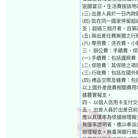
返國當日，生活費按該地區
(三) 出差人員於一日內
(四) 如在同一國家停留
支；超過三個月者，自第
(五) 與出差任務無關之
(六) 零用費：洗衣費、
三、 辦公費：手續費、
(一) 手續費：包括護
(二) 保險費：其保險之
(三) 行政費：包括在
(四) 禮品交際及雜費：
以上國外差旅費相關費用
據覈實報支。
四、 以個人信用卡支付
五、 出差人員於出差日
應以其匯率為依據辦理報
無匯率證明者，應以奉派
辦理報支。無臺灣銀行賣