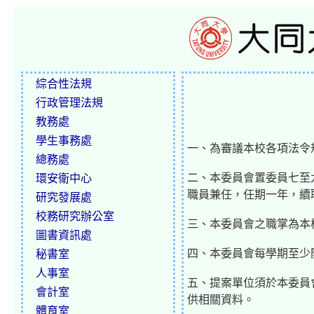
綜合性法規
行政管理法規
教務處
學生事務處
一、為審議本校各項法令
總務處
二、本委員會置委員七至
環安衛中心
職員兼任，任期一年，續
研究發展處
校務研究辦公室
三、本委員會之職掌為本
圖書資訊處
四、本委員會每學期至少
秘書室
人事室
五、提案單位須於本委員
會計室
供相關資料。
體育室