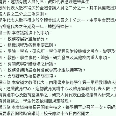
需要，邀請有關人員列席，教師代表應經選舉產生。
教師代表人數不得少於全體會議人員之二分之一，其中具備教授
表人數之三分之二為原則。
學生代表人數不得少於全體會議人員之十分之一，由學生會選舉
各推選代表之任期為一年，連選得連任。
第三條 本會議議決下列事項：
一、 校務發展計畫及預算。
二、 組織規程及各種重要章則。
三、 學院、學系、研究所、學位學程及附設機構之設立、變更及
四、 教務、學生事務、總務、研究發展及其他校內重大事項。
五、 有關教學評鑑辦法之研議。
六、 校務會議所設委員會或專案小組決議事項。
七、 會議提案及校長提議事項。
第四條 本會議之教師代表，由秘書室依每學年第一學期教師總
院、通識教育中心、造物教育實踐中心及體育室教師代表人數，
育實踐中心及體育室選舉之；研究人員代表由全校編制內研究人
職員互選之；學生代表依相關規定辦理。
第五條 本會議由校長召開並主持之，每學期至少召開一次。另
署要求召開臨時會議時，校長應於十五日內召開之。