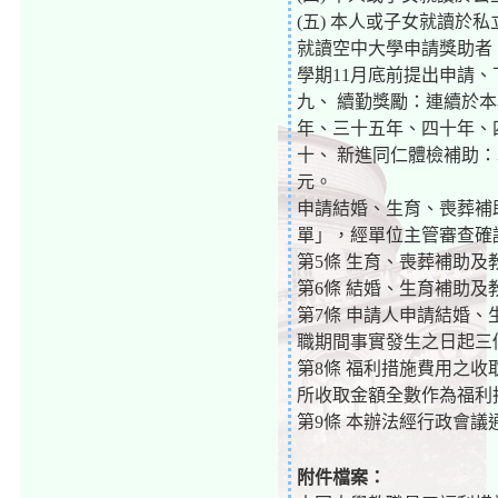
(五) 本人或子女就讀於私
就讀空中大學申請獎助者
學期11月底前提出申請
九、 續勤獎勵：連續於
年、三十五年、四十年、
十、 新進同仁體檢補助
元。
申請結婚、生育、喪葬補
單」，經單位主管審查確
第5條 生育、喪葬補助
第6條 結婚、生育補助
第7條 申請人申請結婚
職期間事實發生之日起三
第8條 福利措施費用之收
所收取金額全數作為福利
第9條 本辦法經行政會
附件檔案：