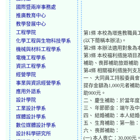
國際暨兩岸事務處
推廣教育中心
教學發展中心
工程學院
第1條 本校為增進教職
(以下簡稱本辦法)。
化學工程與生物科技學系
第2條 本辦法適用對象
機械與材料工程學系
第3條 本校福利措施項
電機工程學系
補助、喪葬補助旅遊補助
資訊工程學系
第4條 相關福利措施列
經營學院
一、 大同員工持股委員會
事業與資訊經營學系
提存金額為1,000元者補助
應用外語系
助900元。
設計學院
二、 慶生補助：於當年度
三、 年節節金：端午及中秋
工業設計學系
四、 結婚補助：本人結婚：2
媒體設計學系
五、 生育補助：第一胎：10
數位媒體設計學系
六、 喪葬補助：
設計科學研究所
(一) 本人喪亡：30,000元