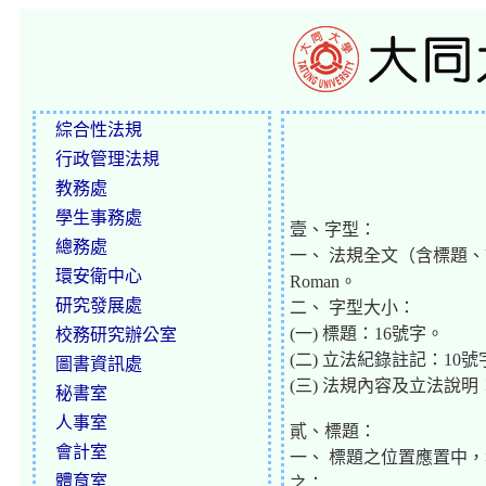
綜合性法規
行政管理法規
教務處
學生事務處
壹、字型：
總務處
一、 法規全文（含標題、
環安衛中心
Roman。
研究發展處
二、 字型大小：
(一) 標題：16號字。
校務研究辦公室
(二) 立法紀錄註記：10號
圖書資訊處
(三) 法規內容及立法說明
秘書室
人事室
貳、標題：
會計室
一、 標題之位置應置中
體育室
之：