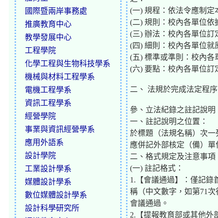
(一) 規程：依法令應
國際暨兩岸事務處
(二) 規則：校內各單
推廣教育中心
(三) 辦法：校內各單位
教學發展中心
(四) 細則：校內各單位
工程學院
(五) 標準或準則：校
化學工程與生物科技學系
(六) 要點：校內各單
機械與材料工程學系
二、 法規於完成法定程序
電機工程學系
資訊工程學系
參、立法紀錄之註記說明
經營學院
一、註記說明之位置：
事業與資訊經營學系
於標題（法規名稱）次一
應用外語系
應併記外部核定（備）單
設計學院
二、格式規定及注意事項
(一) 註記格式：
工業設計學系
1.【會議通過】：僅記錄
媒體設計學系
稱（中文數字，如第71次
數位媒體設計學系
會議通過。
設計科學研究所
2.【提報教育部或其他外