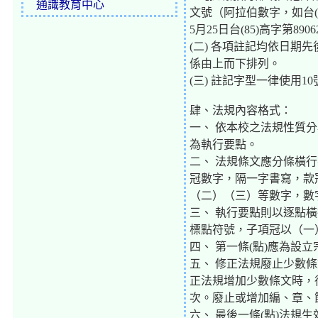
通識教育中心
文號（阿拉伯數字，如台(
5月25日台(85)高字第890
(二) 各項註記均依日
係由上而下排列。
(三) 註記字型一律使用
肆、法規內容格式：
一、 依本校之法規性質
為執行要點。
二、 法規條文應分條橫
冠數字，隔一字書寫，款
（二）（三）等數字，數
三、 執行要點則以逐點
標點符號，子項冠以（一
四、 第一條(點)應為設
五、 修正法規廢止少數
正法規增加少數條文時，
次。廢止或增加編、章、
六、 最後一條(點)法規