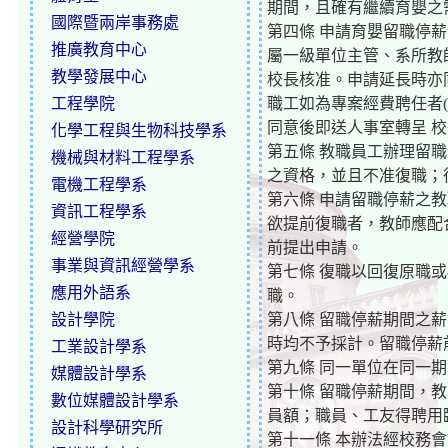
期間，且確有繼續育嬰之
國際暨兩岸事務處
第四條 申請育嬰留職停
推廣教育中心
屬一級單位主管、系所教師
教學發展中心
校長核准。申請延長時亦
工程學院
職工如為專案經費聘任者
同意後即送人事室轉呈 
化學工程與生物科技學系
第五條 教職員工辦理留
機械與材料工程學系
之資格，並且不准復職；
電機工程學系
第六條 申請留職停薪之
資訊工程學系
欲提前復職者，教師應配
經營學院
前提出申請。
事業與資訊經營學系
第七條 復職以回復原職
應用外語系
職。
設計學院
第八條 留職停薪期間之
時均不予採計。留職停薪
工業設計學系
第九條 同一單位在同一
媒體設計學系
第十條 留職停薪期間，
數位媒體設計學系
員額；職員、工友得聘用
設計科學研究所
第十一條 本辦法經校務