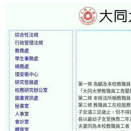
綜合性法規
行政管理法規
教務處
學生事務處
總務處
環安衛中心
研究發展處
第一條 為顧及本校教職
校務研究辦公室
「大同大學教職員工育嬰
圖書資訊處
第二條 本辦法所稱教職
第三條 教職員工在校服
秘書室
子女滿三足歲止，但不得
人事室
長以最幼子女受撫育二年
會計室
夫妻同為本校教職員工者
體育室