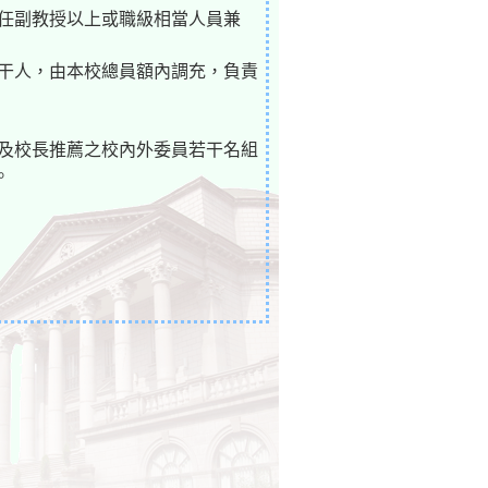
專任副教授以上或職級相當人員兼
若干人，由本校總員額內調充，負責
長及校長推薦之校內外委員若干名組
。